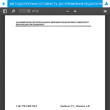
МЕТОДОЛОГІЧНА ГОТОВНІСТЬ ДО УПРАВЛІННЯ ПЕДАГОГІЧНИМ ПРОЦЕСОМ ТА РОЗВИТОК РЕФЛЕКСИВНОГО МИСЛЕННЯ МАЙБУТНЬОГО ПЕДАГОГА