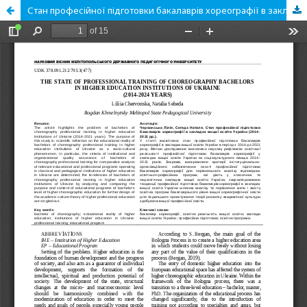
Стан професійної підготовки бакалаврів хореографії в закладах вищої освіти України (2014– 2021 рр.)