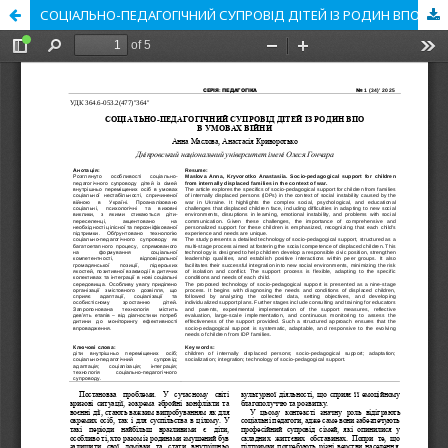
СОЦІАЛЬНО-ПЕДАГОГІЧНИЙ СУПРОВІД ДІТЕЙ ІЗ РОДИН ВПО В УМОВАХ ВІЙНИ