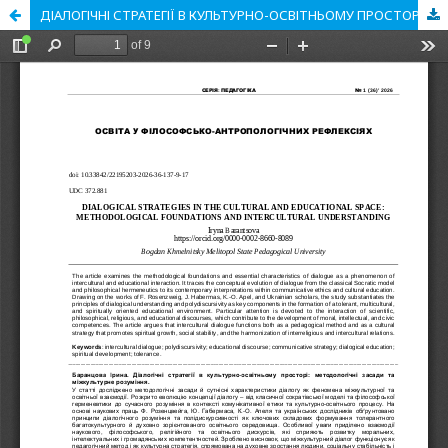
ДІАЛОГІЧНІ СТРАТЕГІЇ В КУЛЬТУРНО-ОСВІТНЬОМУ ПРОСТОРІ: МЕТОДОЛОГІЧНІ ЗАСАДИ ТА МІЖКУЛЬТУРНЕ РОЗУМІННЯ