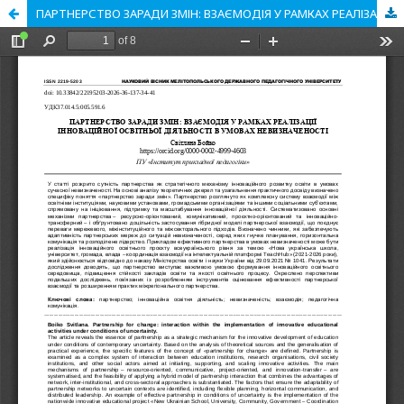
ПАРТНЕРСТВО ЗАРАДИ ЗМІН: ВЗАЄМОДІЯ У РАМКАХ РЕАЛІЗАЦІЇ ІННОВАЦІЙНОЇ ОСВІТНЬОЇ ДІЯЛЬНОСТІ В УМОВАХ НЕВИЗНАЧЕНОСТІ