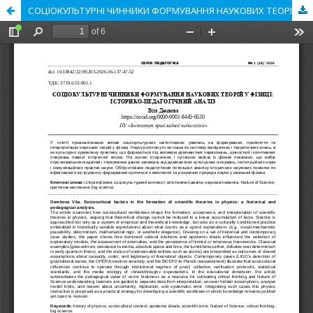
СОЦІОКУЛЬТУРНІ ЧИННИКИ ФОРМУВАННЯ НАУКОВИХ ТЕОРІЙ У ФІЗИЦІ: ІСТОРИКО-ПЕДАГОГІЧНИЙ АНАЛІЗ