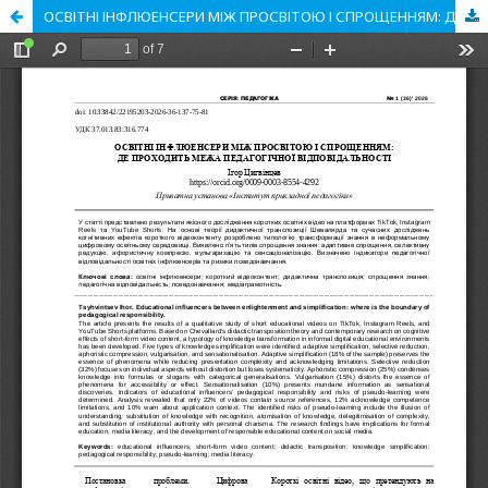
ОСВІТНІ ІНФЛЮЕНСЕРИ МІЖ ПРОСВІТОЮ І СПРОЩЕННЯМ: ДЕ ПРОХОДИТЬ МЕЖА ПЕДАГОГІЧНОЇ ВІДПОВІДАЛЬНОСТІ