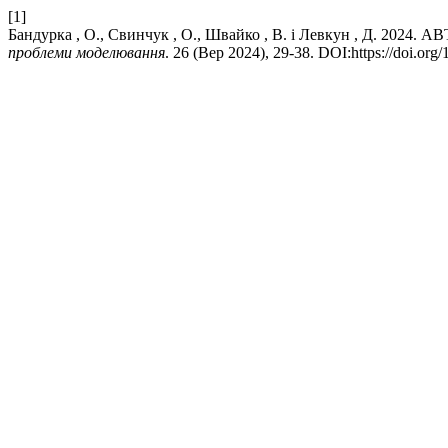
[1]
Бандурка , О., Свинчук , О., Швайко , В. і Левкун 
проблеми моделювання
. 26 (Вер 2024), 29-38. DOI:https://doi.o