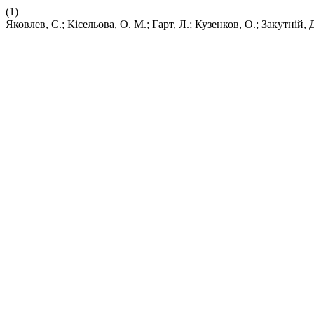
(1)
Яковлев, С.; Кісельова, О. М.; Гарт, Л.; Кузенков, 