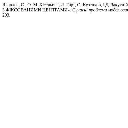
Яковлев, С., О. М. Кісельова, Л. Гарт, О. Кузенков, і
З ФІКСОВАНИМИ ЦЕНТРАМИ».
Сучасні проблеми моделюва
203.