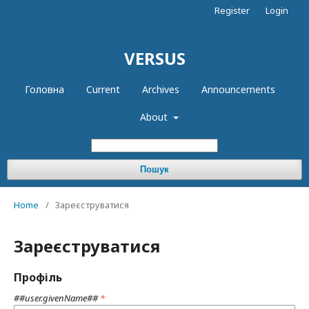
Register
Login
VERSUS
Головна
Current
Archives
Announcements
About
Пошук
Home
/
Зареєструватися
Зареєструватися
Профіль
##user.givenName##
*