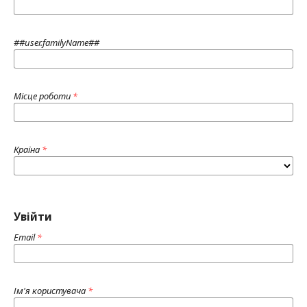
##user.familyName##
Місце роботи
*
Країна
*
Увійти
Email
*
Ім'я користувача
*