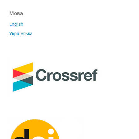
Мова
English
Українська