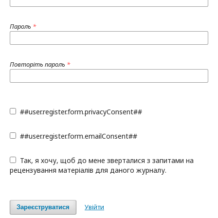
Пароль
*
Повторіть пароль
*
##user.register.form.privacyConsent##
##user.register.form.emailConsent##
Так, я хочу, щоб до мене зверталися з запитами на
рецензування матеріалів для даного журналу.
Увійти
Зареєструватися