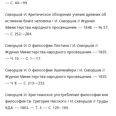
–– С. 44––99.
Скворцов И. Критическое обозрение учения древних об
истинном благе человека / И. Скворцов // Журнал
Министерства народного просвещения. –– 1848. –– № 57.
–– С. 252––284.
Скворцов И. О философии Плотина / И. Скворцов //
Журнал Министерства народного просвещения. –– 1835.
–– Ч. 10. –– С. 1––17.
Скворцов И. О философии Эшенмайера / И. Скворцов //
Журнал Министерства народного просвещения. –– 1835.
–– Ч. 8. –– С. 213––232.
Скворцов И. Христианское употребление философии или
философия Св. Григория Нисского / И. Скворцов // Труды
КДА. –– 1863. –– Т. 3. –– С. 129– 160.