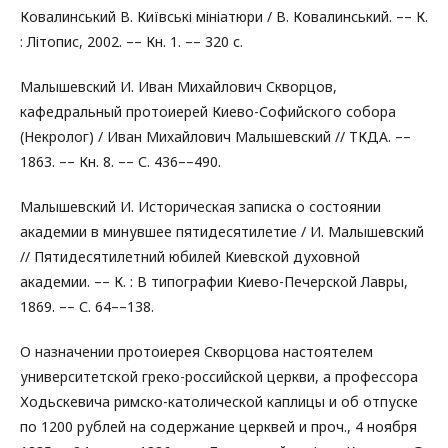
Ковалинський В. Київські мініатюри / В. Ковалинський. –– К.
: Літопис, 2002. –– Кн. 1. –– 320 с.
Малышевский И. Иван Михайлович Скворцов,
кафедральный протоиерей Киево-Софийского собора
(Некролог) / Иван Михайлович Малышевский // ТКДА. ––
1863. –– Кн. 8. –– С. 436––490.
Малышевский И. Историческая записка о состоянии
академии в минувшее пятидесятилетие / И. Малышевский
// Пятидесятилетний юбилей Киевской духовной
академии. –– К. : В типографии Киево-Печерской Лавры,
1869. –– С. 64––138.
О назначении протоиерея Скворцова настоятелем
университетской греко-российской церкви, а профессора
Ходьскевича римско-католической каплицы и об отпуске
по 1200 рублей на содержание церквей и проч., 4 ноября