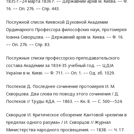
1835 г.–24 марта 1836 г. –– Державний архів м. Києва. –– Ф.
16. –– Оп. 276. –– Спр. 443.
Послужной список Киевской Духовной Академии
Ординарного Профессора философских наук, протоиерея
Іоанна Скворцова. –– Державний архів м. Києва. –– Ф. 16.
–– Оп. 276. –– Спр. 83.
Послужные списки профессорско-преподавательского
состава Академии за 1834-35 учебный год. –– ЦДІА
України в м. Києві. –– Ф. 711. –– Оп. 1. –– Од. зб. 1029.
Поспехов Д. Последнее сочинение протоиерея И. М.
Скворцова. Два слова по поводу этого сочинения / Д.
Поспехов // Труды КДА. –– 1863. –– Кн. 8. –– С. 500––524.
Скворцов И. Критическое обозрение Кантовой «религии в
пределах одного разума» / И. Скворцов // Журнал
Министерства народного просвещения. –– 1838. –– Ч. 17.