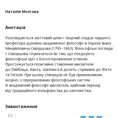
Наталія Мозгова
Анотація
Розглядаються життєвий шлях і творчий спадок першого
професора духовно-академічної філософії в Україні Івана
Михайловича Скворцова (1795–1863). Філософські погляди
І. Скворцова тлумачаться як такі, що поєднують
філософські ідеї з Богооткровенною істиною.
Простежується позитивне ставлення мислителя
до Ляйбніца, Канта, Шеллінга й досить стримане до Фіхте
та Гегеля. При цьому Скворцов не був прихильником
жодної з перерахованих філософських систем.
В академічній філософії мислитель здійснив перехід
від традиційного вольфіанства до кантіанства.
Завантаження