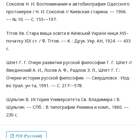
Соколов Н. И. Воспоминания и автобиография Одесского
протоиерея / Н. И. Соколов // Киевская старина. –– 1906.
–– № 10. –– С. 155––197.
Тітов Хв. Стара вища освіта в Київській Україні кінця XVI–
початку XIX ст. / Ф. Тітов. –– К. : Друк. Укр. АН, 1924. –– 433
с.
Шпет Г. Г. Очерк развития русской философии Г. Г. Шпет //
Введенский А. И., Лосев А. Ф., Радлов Э. Л., Шпет Г. Г.:
Очерки истории русской философии. –– Свердловск : Изд-
во Урал. ун-та, 1991. –– С. 217––578.
Шульгин В. История Университета Св. Владимира / В.
Шульгин. –– СПб. : В типографии Рюмина и комп., 1860. ––
230 с.
PDF (Русский)