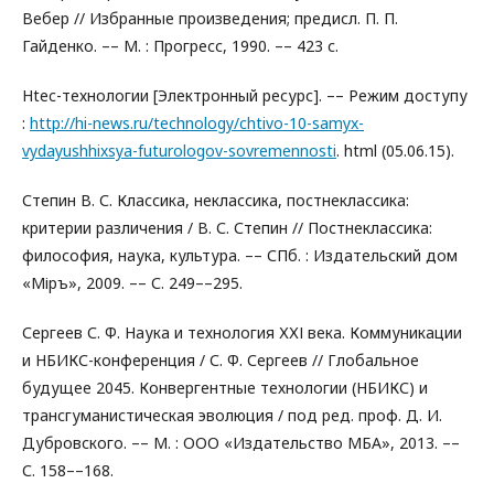
Вебер // Избранные произведения; предисл. П. П.
Гайденко. –– М. : Прогресс, 1990. –– 423 с.
Htec-технологии [Электронный ресурс]. –– Режим доступу
:
http://hi-news.ru/technology/chtivo-10-samyx-
vydayushhixsya-futurologov-sovremennosti
. html (05.06.15).
Степин В. С. Классика, неклассика, постнеклассика:
критерии различения / В. С. Степин // Постнеклассика:
философия, наука, культура. –– СПб. : Издательский дом
«Міръ», 2009. –– С. 249––295.
Сергеев С. Ф. Наука и технология ХХІ века. Коммуникации
и НБИКС-конференция / С. Ф. Сергеев // Глобальное
будущее 2045. Конвергентные технологии (НБИКС) и
трансгуманистическая эволюция / под ред. проф. Д. И.
Дубровского. –– М. : ООО «Издательство МБА», 2013. ––
С. 158––168.