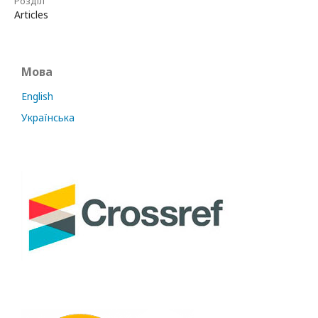
Розділ
Articles
Мова
English
Українська