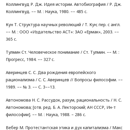
Коллингвуд Р. Дж. Идея истории. Автобиография / Р. Дж.
Коллингвуд. –– М. : Наука, 1980. –– 485 с.
Кун Т. Структура научных революций / Т. Кун; пер. с англ.
–– М. : ООО «Издательство АСТ»: ЗАО «Ермак», 2003. ––
365 с.
Тулмин Ст. Человеческое понимание / Ст. Тулмин. –– М. :
Прогресс, 1984. –– 327 с.
Аверинцев С. С. Два рождения европейского
рационализма / С. С. Аверинцев // Вопросы философии. ––
1989. –– № 3. –– С. 3––13.
Автономова Н. С. Рассудок, разум, рациональность / Н. С.
Автономова; [отв. ред. Б. А. Лекторский; АН СССР, Ин-т
философии]. –– М. : Наука, 1988. – 286 с.
Вебер М. Протестантская этика и дух капитализма / Макс