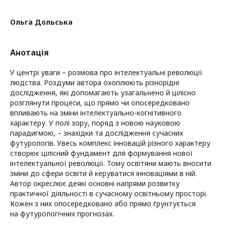
Ольга Дольська
Анотація
У центрі уваги – розмова про інтелектуальні революції
людства. Роздуми автора охоплюють різнорідні
дослідження, які допомагають узагальнено й цілісно
розглянути процеси, що прямо чи опосередковано
впливають на зміни інтелектуально-когнітивного
характеру. У полі зору, поряд з новою науковою
парадигмою, – знахідки та дослідження сучасних
футурологів. Увесь комплекс інновацій різного характеру
створює цілісний фундамент для формування нової
інтелектуальної революції. Тому освітяни мають вносити
зміни до сфери освіти й керуватися інноваціями в ній.
Автор окреслює деякі основні напрями розвитку
практичної діяльності в сучасному освітньому просторі.
Кожен з них опосередковано або прямо ґрунтується
на футурологічних прогнозах.