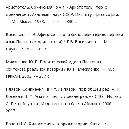
Аристотель. Сочинения : в 4 т. / Аристотель ; пер. с
древнегреч ; Академия наук СССР. Институт философии.
–– М. : Мысль, 1983. –– Т. 4. –– 830 с.
Васильева Т. В. Афинская школа философии (философский
язык Платона и Аристотеля) / Т В. Васильева. –– М. :
Наука, 1985. –– 180 с.
Михаленко Ю. П. Политический идеал Платона в
контексте реальной истории / Ю. П. Михаленко. –– М. :
ИФРАН, 2003. –– 207 с.
Платон. Сочинения : в 4 т. / Платон ; под общей ред. А. Ф.
Лосева и B. Ф. Асмуса ; пер. с древнегреч. –– СПб. : Изд-во
С.-Петерб. ун-та ; Издательство Олега Абышко, 2006 ––
2007.
Розов Н. С. Философия и теория истории. Книга 1 :