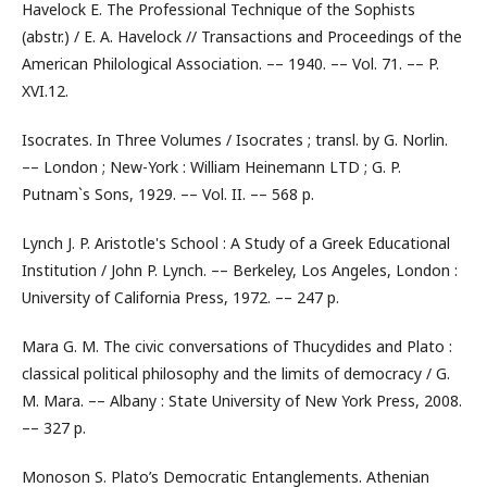
Havelock E. The Professional Technique of the Sophists
(abstr.) / E. A. Havelock // Transactions and Proceedings of the
American Philological Association. –– 1940. –– Vol. 71. –– P.
XVI.12.
Isocrates. In Three Volumes / Isocrates ; transl. by G. Norlin.
–– London ; New-York : William Heinemann LTD ; G. P.
Putnam`s Sons, 1929. –– Vol. II. –– 568 p.
Lynch J. P. Aristotle's School : A Study of a Greek Educational
Institution / John P. Lynch. –– Berkeley, Los Angeles, London :
University of California Press, 1972. –– 247 p.
Mara G. M. The civic conversations of Thucydides and Plato :
classical political philosophy and the limits of democracy / G.
M. Mara. –– Albany : State University of New York Press, 2008.
–– 327 p.
Monoson S. Plato’s Democratic Entanglements. Athenian