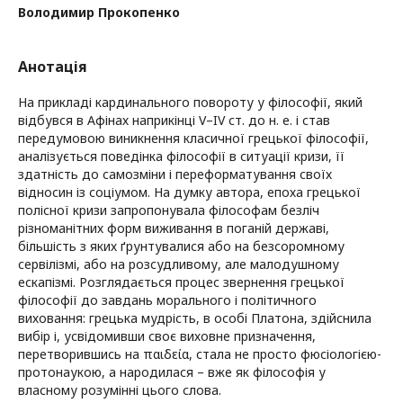
Володимир Прокопенко
Анотація
На прикладі кардинального повороту у філософії, який
відбувся в Афінах наприкінці V–IV ст. до н. е. і став
передумовою виникнення класичної грецької філософії,
аналізується поведінка філософії в ситуації кризи, її
здатність до самозміни і переформатування своїх
відносин із соціумом. На думку автора, епоха грецької
полісної кризи запропонувала філософам безліч
різноманітних форм виживання в поганій державі,
більшість з яких ґрунтувалися або на безсоромному
сервілізмі, або на розсудливому, але малодушному
ескапізмі. Розглядається процес звернення грецької
філософії до завдань морального і політичного
виховання: грецька мудрість, в особі Платона, здійснила
вибір і, усвідомивши своє виховне призначення,
перетворившись на παιδεία, стала не просто фюсіологією-
протонаукою, а народилася – вже як філософія у
власному розумінні цього слова.