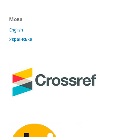
Мова
English
Українська