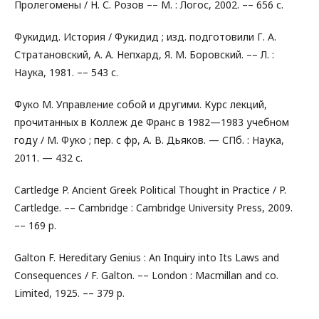
Пролегомены / Н. С. Розов –– М. : Логос, 2002. –– 656 с.
Фукидид. История / Фукидид ; изд. подготовили Г. А.
Стратановский, А. А. Непхард, Я. М. Боровский. –– Л. :
Наука, 1981. –– 543 с.
Фуко М. Управление собой и другими. Курс лекций,
прочитанных в Коллеж де Франс в 1982—1983 учебном
году / М. Фуко ; пер. с фр, А. В. Дьяков. — СПб. : Наука,
2011. — 432 с.
Cartledge P. Ancient Greek Political Thought in Practice / P.
Cartledge. –– Cambridge : Cambridge University Press, 2009.
–– 169 p.
Galton F. Hereditary Genius : An Inquiry into Its Laws and
Consequences / F. Galton. –– London : Macmillan and co.
Limited, 1925. –– 379 p.