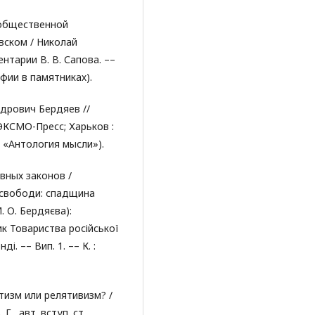
 общественной
вском / Николай
нтарии В. В. Сапова. ––
офии в памятниках).
ндрович Бердяев //
ЭКСМО-Пресс; Харьков :
ия «Антология мысли»).
вных законов /
свободи: спадщина
. О. Бердяєва):
ик Товариства російської
. –– Вип. 1. –– К. :
лютизм или релятивизм? /
., авт. вступ. ст.