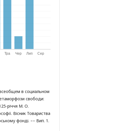
 всеобщем в социальном
Метаморфози свободи:
25-річчя М. О.
ософії. Вісник Товариства
ському фонді. –– Вип. 1.