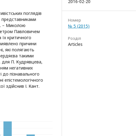
2016-02-20
ивістських поглядів
и представниками
Номер
т. – Миколою
№ 5 (2015)
Петром Павловичем
 їх критичного
Розділ
 виявлено причини
Articles
і, які полягають
Бердяєва такими
, для П. Кудрявцева,
енням негативних
і до пізнавального
ні епістемологічного
ї здійснив І. Кант.