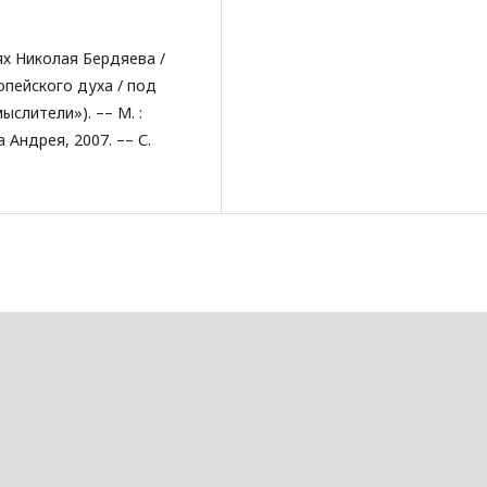
ях Николая Бердяева /
опейского духа / под
слители»). –– М. :
 Андрея, 2007. –– С.