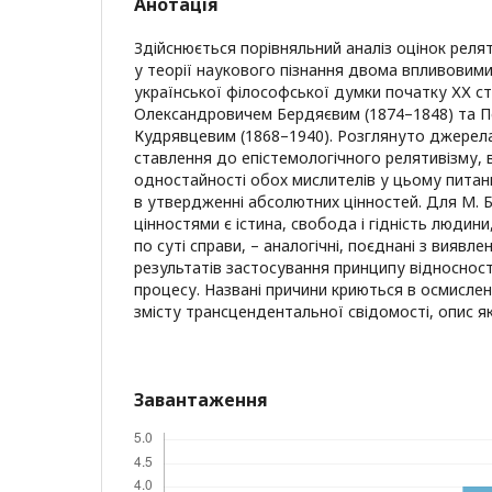
Анотація
Здійснюється порівняльний аналіз оцінок релят
у теорії наукового пізнання двома впливовим
української філософської думки початку ХХ с
Олександровичем Бердяєвим (1874–1848) та 
Кудрявцевим (1868–1940). Розглянуто джерела
ставлення до епістемологічного релятивізму,
одностайності обох мислителів у цьому питанн
в утвердженні абсолютних цінностей. Для М. 
цінностями є істина, свобода і гідність людини
по суті справи, – аналогічні, поєднані з виявл
результатів застосування принципу відносност
процесу. Названі причини криються в осмислен
змісту трансцендентальної свідомості, опис яко
Завантаження