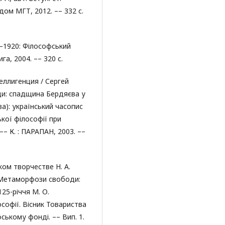
ом МГТ, 2012. –– 332 с.
9–1920: Філософський
га, 2004. –– 320 с.
еллигенция / Сергей
и: спадщина Бердяєва у
ва): український часопис
ької філософії при
– К. : ПАРАПАН, 2003. ––
ом творчестве Н. А.
 Метаморфози свободи:
25-річчя М. О.
ософії. Вісник Товариства
ському фонді. –– Вип. 1.