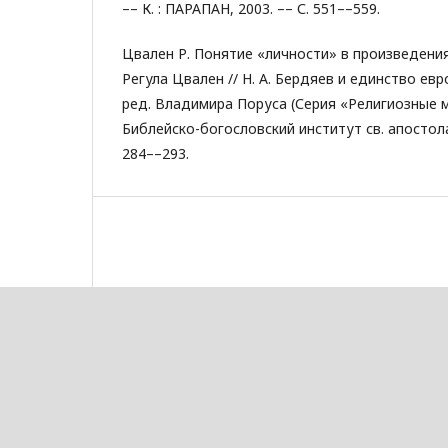
–– К. : ПАРАПАН, 2003. –– С. 551––559.
Цвален Р. Понятие «личности» в произведени
Регула Цвален // Н. А. Бердяев и единство евр
ред. Владимира Поруса (Серия «Религиозные мы
Библейско-богословский институт св. апостола
284––293.