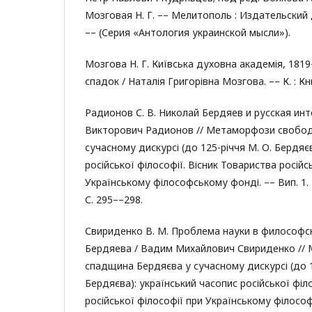
Мозговая Н. Г. –– Мелитополь : Издательский д
–– (Серия «Антология украинской мысли»).
Мозгова Н. Г. Київська духовна академія, 181
спадок / Наталія Григорівна Мозгова. –– К. : Кни
Радионов С. В. Николай Бердяев и русская инт
Викторович Радионов // Метаморфози свобод
сучасному дискурсі (до 125-річчя М. О. Бердяє
російської філософії. Вісник Товариства російс
Українському філософському фонді. –– Вип. 1. –
С. 295––298.
Свириденко В. М. Проблема науки в философск
Бердяева / Вадим Михайлович Свириденко //
спадщина Бердяєва у сучасному дискурсі (до 1
Бердяєва): український часопис російської філ
російської філософії при Українському філософ