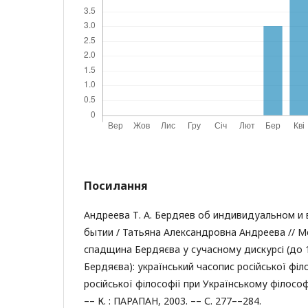
Посилання
Андреева Т. А. Бердяев об индивидуальном и
бытии / Татьяна Александровна Андреева // 
спадщина Бердяєва у сучасному дискурсі (до 1
Бердяєва): український часопис російської філ
російської філософії при Українському філософ
–– К. : ПАРАПАН, 2003. –– С. 277––284.