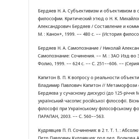
Бердяев Н. А. Субъективизм и объективизм в
философии. Критический этюд о Н. К. Михайло
Александрович Бердяев / Составление и комме
М. : Канон+, 1999. –– 480 с. –– (История филос
Бердяев Н. А. Самопознание / Николай Алекса
Самопознание: Сочинения. –– М. : ЗАО Изд-во 
Фолио, 1999. –– 624 с. –– С. 251––606. –– (Сер
Капитон В. П. К вопросу о реальности объекти
Владимир Павлович Капитон // Метаморфози 
Бердяєва у сучасному дискурсі (до 125-річчя М
український часопис російської філософії. Вісн
філософії при Українському філософському фонді
ПАРАПАН, 2003. –– С. 560––563.
Кудрявцев П. П. Сочинения: в 2 т. Т. 1. : Абсо
Петр Павлович Кудрявцев; под ред. Волкова А. Г