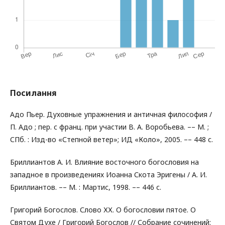
Посилання
Адо Пьер. Духовные упражнения и античная философия /
П. Адо ; пер. с франц. при участии В. А. Воробьева. –– М. ;
СПб. : Изд-во «Степной ветер»; ИД «Коло», 2005. –– 448 с.
Бриллиантов А. И. Влияние восточного богословия на
западное в произведениях Иоанна Скота Эригены / А. И.
Бриллиантов. –– М. : Мартис, 1998. –– 446 с.
Григорий Богослов. Слово ХХ. О богословии пятое. О
Святом Духе / Григорий Богослов // Собрание сочинений: