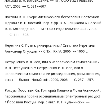
Лосский В. Н. Боговидение. –– М. : ООО Издательство
АСТ, 2003. –– С. 581––607.
Лосский В. Н. Очерк мистического богословия Восточной
Церкви / В. Н. Лосский ; пер. с фр. В. А. Рещикова // Лосский
В. Н. Боговидение. –– М. : ООО Издательство АСТ, 2003.
–– С. 111––308.
Неретина С. Пути к универсалиям / Светлана Неретина,
Александр Огурцов. –– СПб. : РХГА, 2006. –– 1000 с.
Петрушенко В. Л. Иов, или о человеческом самостоянии /
В. Л. Петрушенко // Петрушенко В. Л. Иов, или о
человеческом самостоянии (исследования, размышления,
эссе). — Львов : Новий світ, 2000, 2008. –– С. 237––257.
Россум Йоостван. Св. Григорий Палама и Фома Аквинский :
персонализм против эссенциализма [Электронный ресурс]
/ Йоостван Россум ; пер. с англ. Р. Г. Кульчинский. —