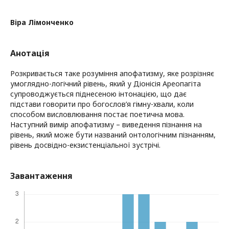
Віра Лімонченко
Анотація
Розкривається таке розуміння апофатизму, яке розрізняє
умоглядно-логічний рівень, який у Діонісія Ареопагіта
супроводжується піднесеною інтонацією, що дає
підстави говорити про богослов’я гімну-хвали, коли
способом висловлювання постає поетична мова.
Наступний вимір апофатизму – виведення пізнання на
рівень, який може бути названий онтологічним пізнанням,
рівень досвідно-екзистенціальної зустрічі.
Завантаження