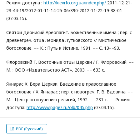
Режим доступа :
http://kievrfo.org.ua/index.php/
2011-12-21-
23-44-19/2012-01-11-14-25-06/390-2012-11-22-19-38-01
(07.03.15).
Святой Дионисий Ареопагит. Божественные имена ; пер. с
древнегреч. отца Леонида Лутковского // Мистическое
богословие. –– К. : Путь к Истине, 1991. –– С. 13––93.
Флоровский Г. Восточные отцы Церкви / Г. Флоровский. ––
М. : ООО «Издательство АСТ», 2003. –– 633 с.
Яннарас Х. Вера Церкви. Введение в православное
богословие / Х. Яннарас ; пер. с новогреч. Г. В. Вдовина. ––
М. : Центр по изучению религий, 1992. –– 231 с. –– Режим
доступа:
http://www.pagez.ru/olb/045.php
(07.03.15).
PDF (Русский)