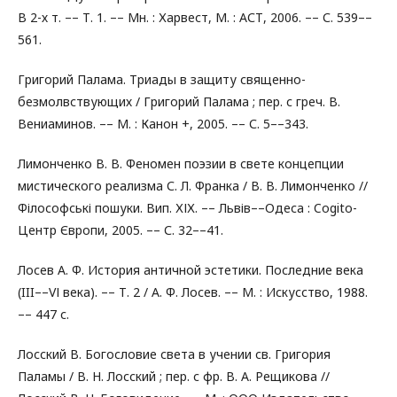
В 2-х т. –– Т. 1. –– Мн. : Харвест, М. : АСТ, 2006. –– С. 539––
561.
Григорий Палама. Триады в защиту священно-
безмолвствующих / Григорий Палама ; пер. с греч. В.
Вениаминов. –– М. : Канон +, 2005. –– С. 5––343.
Лимонченко В. В. Феномен поэзии в свете концепции
мистического реализма С. Л. Франка / В. В. Лимонченко //
Філософські пошуки. Вип. ХІХ. –– Львів––Одеса : Cogito-
Центр Європи, 2005. –– С. 32––41.
Лосев А. Ф. История античной эстетики. Последние века
(III––VІ века). –– Т. 2 / А. Ф. Лосев. –– М. : Искусство, 1988.
–– 447 с.
Лосский В. Богословие света в учении св. Григория
Паламы / В. Н. Лосский ; пер. с фр. В. А. Рещикова //