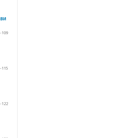
АВИ
-109
-115
-122