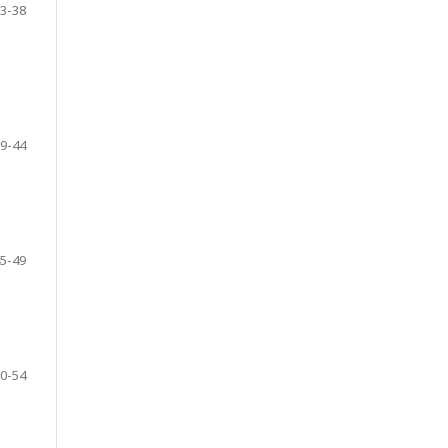
3-38
9-44
5-49
0-54