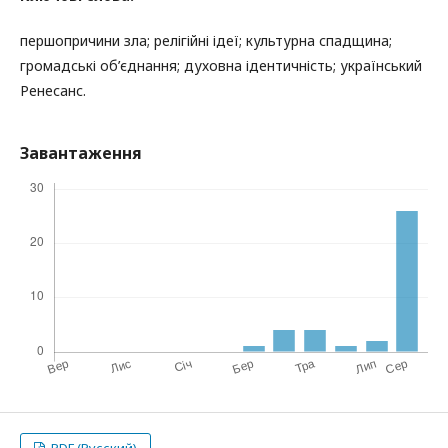
першопричини зла; релігійні ідеї; культурна спадщина;
громадські об’єднання; духовна ідентичність; український
Ренесанс.
Завантаження