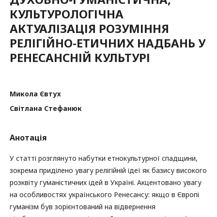
КУЛЬТУРОЛОГІЧНА
АКТУАЛІЗАЦІЯ РОЗУМІННЯ
РЕЛІГІЙНО-ЕТИЧНИХ НАДБАНЬ У
РЕНЕСАНСНІЙ КУЛЬТУРІ
Микола Євтух
Світлана Стефанюк
Анотація
У статті розглянуто набутки етнокультурної спадщини,
зокрема приділено увагу релігійній ідеї як базису високого
розквіту гуманістичних ідей в Україні. Акцентовано увагу
на особливостях українського Ренесансу: якщо в Європі
гуманізм був зорієнтований на відвернення