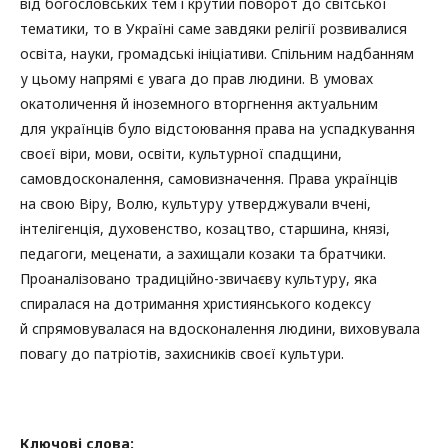
від богословських тем і крутий поворот до світської
тематики, то в Україні саме завдяки релігії розвивалися
освіта, науки, громадські ініціативи. Спільним надбанням
у цьому напрямі є увага до прав людини. В умовах
окатоличення й іноземного вторгнення актуальним
для українців було відстоювання права на успадкування
своєї віри, мови, освіти, культурної спадщини,
самовдосконалення, самовизначення. Права українців
на свою Віру, Волю, культуру утверджували вчені,
інтелігенція, духовенство, козацтво, старшина, князі,
педагоги, меценати, а захищали козаки та братчики.
Проаналізовано традиційно-звичаєву культуру, яка
спиралася на дотримання християнського кодексу
й спрямовувалася на вдосконалення людини, виховувала
повагу до патріотів, захисників своєї культури.
Ключові слова: