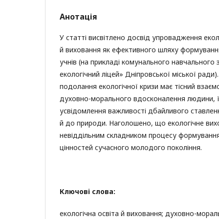
Анотація
У статті висвітлено досвід упровадження екол
й виховання як ефективного шляху формування 
учнів (на прикладі комунального навчального 
екологічний ліцей» Дніпровської міської ради
подолання екологічної кризи має тісний взаєм
духовно-морального вдосконалення людини, її
усвідомлення важливості дбайливого ставлен
й до природи. Наголошено, що екологічне вих
невіддільним складником процесу формуванн
цінностей сучасного молодого покоління.
Ключові слова:
екологічна освіта й виховання; духовно-мораль