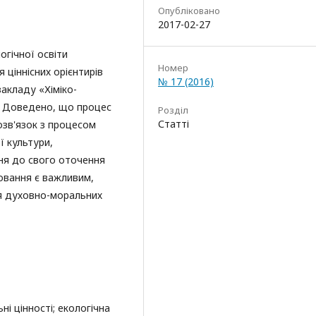
Опубліковано
2017-02-27
огічної освіти
Номер
ціннісних орієнтирів
№ 17 (2016)
закладу «Хіміко-
). Доведено, що процес
Розділ
Статті
озв'язок з процесом
 культури,
ня до свого оточення
овання є важливим,
я духовно-моральних
ні цінності; екологічна