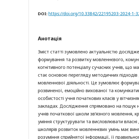
https://doi.org/10.33842/22195203-2024-1-
DOI:
Анотація
Зміст статті зумовлено актуальністю дослідж
формування та розвитку мовленнєвого, комун
когнітивного потенціалу сучасних учнів, що м
стає основою перегляду методичних підходів д
мовленнєвої діяльності. Це зумовлює формув
розвиненої, емоційно вихованої та комунікат
особистості учня початкових класів у вітчизня
закладах. Дослідження спрямовано на пошук н
учнів початкової школи зв’язного мовлення, к
уміння структурувати та висловлювати власні
школярів розвиток мовленнєвих умінь має вин
розуміння сприйнятої інформації, її правильно