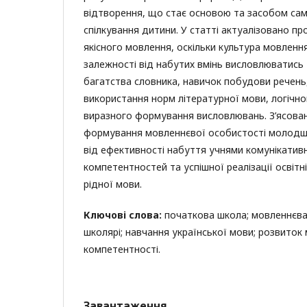
відтворення, що стає основою та засобом са
спілкування дитини. У статті актуалізовано п
якісного мовлення, оскільки культура мовленн
залежності від набутих вмінь висловлюватись 
багатства словника, навичок побудови речень
використання норм літературної мови, логічно
виразного формування висловлювань. З’ясова
формування мовленнєвої особистості молодш
від ефективності набуття учнями комунікати
компетентностей та успішної реалізації освітн
рідної мови.
Ключові слова:
початкова школа; мовленнєва 
школярі; навчання української мови; розвиток
компетентності.
Завантаження