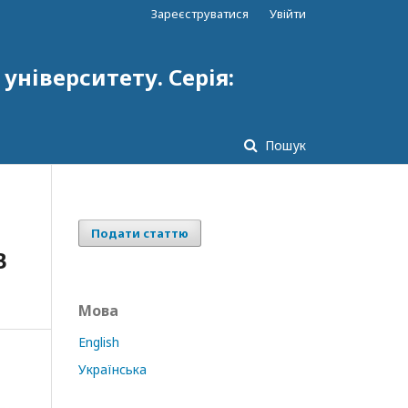
Зареєструватися
Увійти
ніверситету. Серія:
Пошук
Подати статтю
В
Мова
English
Українська