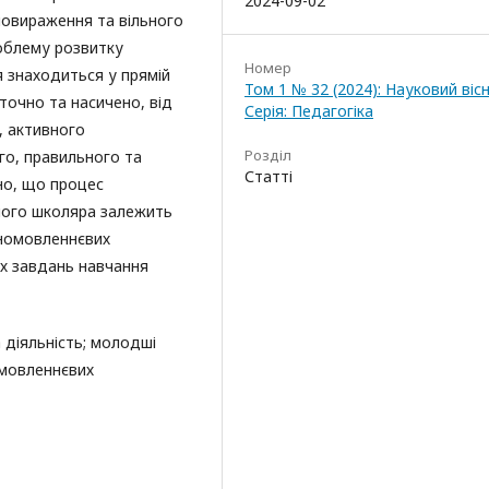
2024-09-02
мовираження та вільного
роблему розвитку
Номер
я знаходиться у прямій
Том 1 № 32 (2024): Науковий вісн
точно та насичено, від
Серія: Педагогіка
, активного
Розділ
го, правильного та
Статті
но, що процес
ого школяра залежить
вномовленнєвих
іх завдань навчання
діяльність; молодші
 мовленнєвих