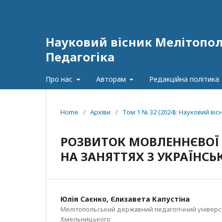
Науковий вісник Мелітополь
Педагогіка
Про нас
Авторам
Редакційна політика
Home
/
Архіви
/
Том 1 № 32 (2024): Науковий віс
РОЗВИТОК МОВЛЕННЄВОЇ
НА ЗАНЯТТЯХ З УКРАЇНСЬ
Юлія Саєнко, Єлизавета Капустіна
Мелітопольський державний педагогічний універси
Хмельницького