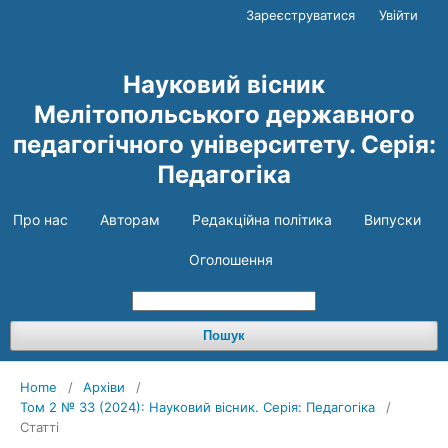
Зареєструватися
Увійти
Науковий вісник
Мелітопольського державного
педагогічного університету. Серія:
Педагогіка
Про нас
Авторам
Редакційна політика
Випуски
Оголошення
Пошук
Home
/
Архіви
/
Том 2 № 33 (2024): Науковий вісник. Серія: Педагогіка
/
Статті