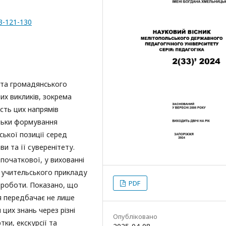
33-121-130
 та громадянського
их викликів, зокрема
ість цих напрямів
ільки формування
ської позиції серед
 та її суверенітету.
початкової, у вихованні
 учительського прикладу
PDF
 роботи. Показано, що
я передбачає не лише
 цих знань через різні
Опубліковано
ки, екскурсії та