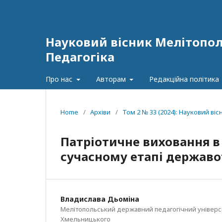
Науковий вісник Мелітополь
Педагогіка
Про нас
Авторам
Редакційна політика
Home
/
Архіви
/
Том 2 № 33 (2024): Науковий віс
Патріотичне виховання в 
сучасному етапі держав
Владислава Дьоміна
Мелітопольський державний педагогічний універси
Хмельницького