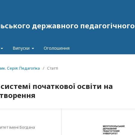
ського державного педагогічного у
Випуски
Оголошення
ник. Серія: Педагогіка
/
Статті
системі початкової освіти на
отворення
тет імені Богдана