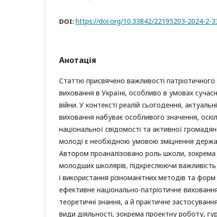
https://doi.org/10.33842/22195203-2024-2-
DOI:
Анотація
Статтю присвячено важливості патріотичного
виховання в Україні, особливо в умовах сучасн
війни. У контексті реалій сьогодення, актуальн
виховання набуває особливого значення, оск
національної свідомості та активної громадян
молоді є необхідною умовою зміцнення держави
Автором проаналізовано роль школи, зокрема 
молодших школярів, підкреслюючи важливість
і використання різноманітних методів та форм
ефективне національно-патріотичне вихованн
теоретичні знання, а й практичне застосування
види діяльності, зокрема проектну роботу, гурт