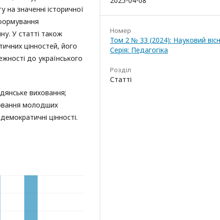
2025-04-08
у на значенні історичної
 формування
Номер
ну. У статті також
Том 2 № 33 (2024): Науковий вісн
тичних цінностей, його
Серія: Педагогіка
ежності до українського
Розділ
Статті
дянське виховання;
ховання молодших
демократичні цінності.