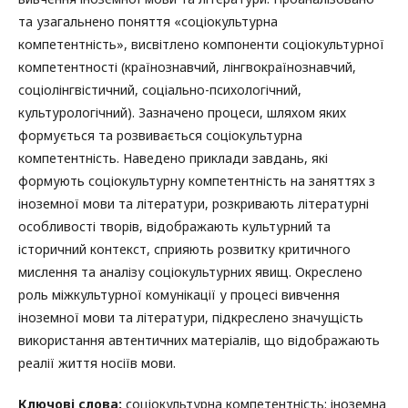
та узагальнено поняття «соціокультурна
компетентність», висвітлено компоненти соціокультурної
компетентності (країнознавчий, лінгвокраїнознавчий,
соціолінгвістичний, соціально-психологічний,
культурологічний). Зазначено процеси, шляхом яких
формується та розвивається соціокультурна
компетентність. Наведено приклади завдань, які
формують соціокультурну компетентність на заняттях з
іноземної мови та літератури, розкривають літературні
особливості творів, відображають культурний та
історичний контекст, сприяють розвитку критичного
мислення та аналізу соціокультурних явищ. Окреслено
роль міжкультурної комунікації у процесі вивчення
іноземної мови та літератури, підкреслено значущість
використання автентичних матеріалів, що відображають
реалії життя носіїв мови.
Ключові слова:
соціокультурна компетентність; іноземна