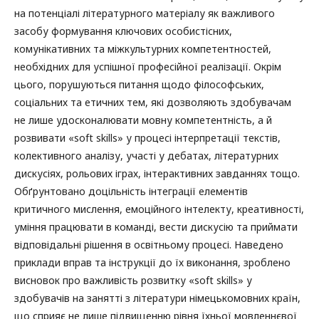
на потенціалі літературного матеріалу як важливого
засобу формування ключових особистісних,
комунікативних та міжкультурних компетентностей,
необхідних для успішної професійної реалізації. Окрім
цього, порушуються питання щодо філософських,
соціальних та етичних тем, які дозволяють здобувачам
не лише удосконалювати мовну компетентність, а й
розвивати «soft skills» у процесі інтерпретації текстів,
колективного аналізу, участі у дебатах, літературних
дискусіях, рольових іграх, інтерактивних завданнях тощо.
Обґрунтовано доцільність інтеграції елементів
критичного мислення, емоційного інтелекту, креативності,
уміння працювати в команді, вести дискусію та приймати
відповідальні рішення в освітньому процесі. Наведено
приклади вправ та інструкції до їх виконання, зроблено
висновок про важливість розвитку «soft skills» у
здобувачів на занятті з літератури німецькомовних країн,
що сприяє не лише підвищенню рівня їхньої мовленнєвої