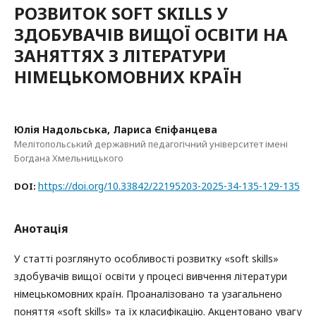
РОЗВИТОК SOFT SKILLS У
ЗДОБУВАЧІВ ВИЩОЇ ОСВІТИ НА
ЗАНЯТТЯХ З ЛІТЕРАТУРИ
НІМЕЦЬКОМОВНИХ КРАЇН
Юлія Надольська, Лариса Єпіфанцева
Мелітопольський державний педагогічний університет імені
Богдана Хмельницького
https://doi.org/10.33842/22195203-2025-34-135-129-135
DOI:
Анотація
У статті розглянуто особливості розвитку «soft skills»
здобувачів вищої освіти у процесі вивчення літератури
німецькомовних країн. Проаналізовано та узагальнено
поняття «soft skills» та їх класифікацію. Акцентовано увагу