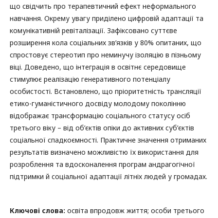
що свідчить про терапевтичний ефект неформального
навчання. Окрему увагу приділено цифровій адаптації та
комунікативній ревіталізації. Зафіксовано суттєве
розширення кола соціальних зв’язків у 80% опитаних, що
спростовує стереотип про неминучу ізоляцію в пізньому
віці. Доведено, що інтеграція в освітнє середовище
стимулює реалізацію генеративного потенціалу
особистості. Встановлено, що пріоритетність трансляції
етико-гуманістичного досвіду молодому поколінню
відображає трансформацію соціального статусу осіб
третього віку – від об’єктів опіки до активних суб’єктів
соціальної спадкоємності. Практичне значення отриманих
результатів визначено можливістю їх використання для
розроблення та вдосконалення програм андрагогічної
підтримки й соціальної адаптації літніх людей у громадах.
Ключові слова:
освіта впродовж життя; особи третього