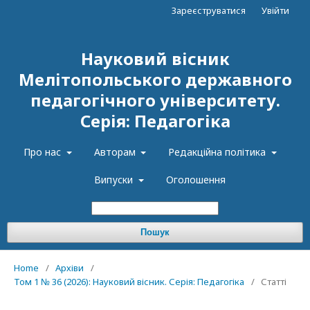
Зареєструватися
Увійти
Науковий вісник
Мелітопольського державного
педагогічного університету.
Серія: Педагогіка
Про нас
Авторам
Редакційна політика
Випуски
Оголошення
Пошук
Home
/
Архіви
/
Том 1 № 36 (2026): Науковий вісник. Серія: Педагогіка
/
Статті