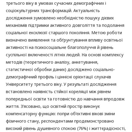
третього віку в умовах сучасних демографічних і
соціокультурних трансформацій. Актуальність
дослідження зумовлено необхідністю пошуку дієвих
механізмів підтримки активного довголіття та подолання
соціальної ексклюзії старшого покоління. Метою роботи
визначено виявлення та обґрунтування впливу освітньої
активності на психосоціальне благополуччя й рівень
суспільної включеності літніх людей. На основі комплексу
методів (теоретичного аналізу, анкетування,
статистичної обробки даних) досліджено соціально-
демографічний профіль і ціннісні орієнтації слухачів
Університету третього віку. У результаті дослідження
встановлено наявність стійкої кореляції між рівнем
попередньої освіти та готовністю до навчання впродовж
життя. З’ясовано, що освітній простір виконує
компенсаторну функцію: попри об’єктивні вікові зміни
фізичного стану, респондентами продемонстровано
високий рівень душевного спокою (76%) і життєрадісності,