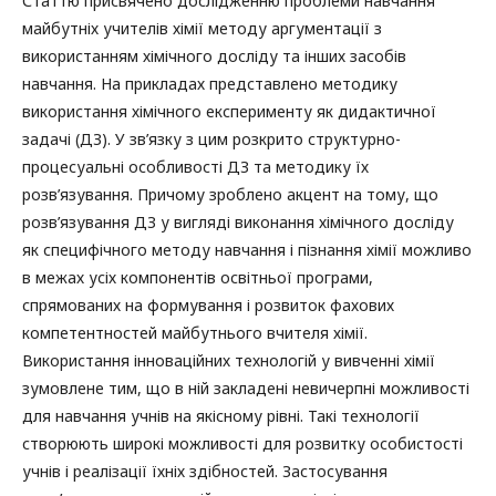
Статтю присвячено дослідженню проблеми навчання
майбутніх учителів хімії методу аргументації з
використанням хімічного досліду та інших засобів
навчання. На прикладах представлено методику
використання хімічного експерименту як дидактичної
задачі (ДЗ). У зв’язку з цим розкрито структурно-
процесуальні особливості ДЗ та методику їх
розв’язування. Причому зроблено акцент на тому, що
розв’язування ДЗ у вигляді виконання хімічного досліду
як специфічного методу навчання і пізнання хімії можливо
в межах усіх компонентів освітньої програми,
спрямованих на формування і розвиток фахових
компетентностей майбутнього вчителя хімії.
Використання інноваційних технологій у вивченні хімії
зумовлене тим, що в ній закладені невичерпні можливості
для навчання учнів на якісному рівні. Такі технології
створюють широкі можливості для розвитку особистості
учнів і реалізації їхніх здібностей. Застосування