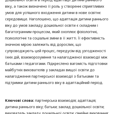
віку, а також визначено її роль у створенні сприятливих
умов для успішного входження дитини в нове освітнє
середовище. Наголошено, що адаптація дитини раннього
віку до умов закладу дошкільної освіти є складним і
багатогранним процесом, який охоплює фізіологічні,
психологічні та соціальні зміни в її житті. Її ефективність
значною мірою залежить від дорослих, що
супроводжують цей процес, передусім від узгодженості
їхніх дій, взаєморозуміння та налагодженої взаємодії між
батьками і педагогами. Підкреслено вагомість підготовки
майбутніх вихователів у закладах вищої освіти до
налагодження партнерської взаємодії з батьками та
підтримки дитини раннього віку в адаптаційний період.
Ключові слова:
партнерська взаємодія; адаптація;
дитина раннього віку; батьки; заклад дошкільної освіти;
вихователь закладу дошкільної освіти; сімейне виховання;