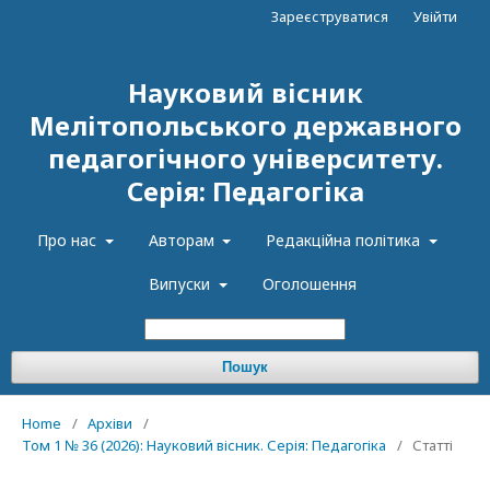
Зареєструватися
Увійти
Науковий вісник
Мелітопольського державного
педагогічного університету.
Серія: Педагогіка
Про нас
Авторам
Редакційна політика
Випуски
Оголошення
Пошук
Home
/
Архіви
/
Том 1 № 36 (2026): Науковий вісник. Серія: Педагогіка
/
Статті