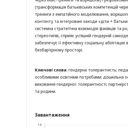
(трансформація батьківських компетенцій через
тренінги з емпатійного моделювання, воркшопи
контенту та інтегровані заходи «діти + батьк
системна стратегічна взаємодія фахівців та ро
стереотипів, сприяє успішній гендерній самоід
забезпечує її ефективну соціальну абілітацію 
безбар’єрному просторі.
Ключові слова:
гендерна толерантність; педаго
особливими освітніми потребами; дошкільна осв
виховання гендерної толерантності; партнерс
та родини.
Завантаження