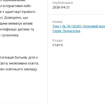
Опубліковано
 інтерактивні кейс-
2026-04-21
 з адаптації ігрового
и»). Доведено, що
Номер
дини мінімізує вплив
Том 1 № 36 (2026): Науковий вісн
ентифікації дитини та
Серія: Педагогіка
в сучасному
Розділ
Статті
гізація батьків; діти з
іта; інклюзивна освіта;
тво освітнього закладу