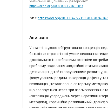
Уманський національний університет
https://orcid.org/0000-0003-2763-185X
https://doi.org/10.33842/22195203-2026-36
DOI:
Анотація
У статті науково обґрунтовано концепцію пед
батьків як стратегічної умови виховання генд
дошкільників із особливими освітніми потреба
проблему подолання «подвійної стигматизації
депривації» дітей із порушеннями розвитку, 
фокусуванням родини на корекції дефекту та 
вихованців. Деталізовано авторську методику 
що реалізується через три взаємопов’язані ета
(експлікація упереджень через наративні інтер
методики), корекційно-розвивальний (трансфо
через кейс-тренінги та воркшопи) і рефлексив