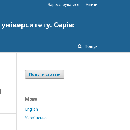
Зареєструватися
Увійти
ніверситету. Серія:
Пошук
Подати статтю
И
Мова
English
Українська