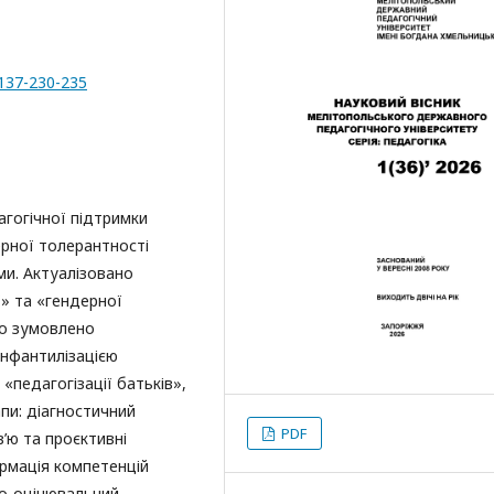
-137-230-235
агогічної підтримки
ерної толерантності
ми. Актуалізовано
» та «гендерної
що зумовлено
інфантилізацією
«педагогізації батьків»,
пи: діагностичний
PDF
в’ю та проєктивні
рмація компетенцій
но-оцінювальний