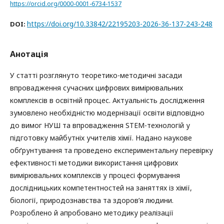
https://orcid.org/0000-0001-6734-1537
https://doi.org/10.33842/22195203-2026-36-137-243-248
DOI:
Анотація
У статті розглянуто теоретико-методичні засади
впровадження сучасних цифрових вимірювальних
комплексів в освітній процес. Актуальність дослідження
зумовлено необхідністю модернізації освіти відповідно
до вимог НУШ та впровадження STEM-технологій у
підготовку майбутніх учителів хімії. Надано наукове
обґрунтування та проведено експериментальну перевірку
ефективності методики використання цифрових
вимірювальних комплексів у процесі формування
дослідницьких компетентностей на заняттях із хімії,
біології, природознавства та здоров’я людини.
Розроблено й апробовано методику реалізації