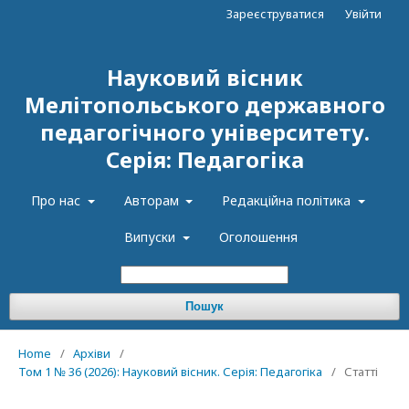
Зареєструватися
Увійти
Науковий вісник
Мелітопольського державного
педагогічного університету.
Серія: Педагогіка
Про нас
Авторам
Редакційна політика
Випуски
Оголошення
Пошук
Home
/
Архіви
/
Том 1 № 36 (2026): Науковий вісник. Серія: Педагогіка
/
Статті