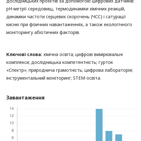
дослідницьких проєктів за допомогою цифрових датчиків:
рН-метрії середовищ, термодинаміки хімічних реакцій,
динаміки частоти серцевих скорочень (ЧСС) і сатурації
кисню при фізичних навантаженнях, а також екологічного
моніторингу абіотичних факторів.
Ключові слова:
хімічна освіта; цифрові вимірювальні
комплекси; дослідницька компетентність; гурток
«Спектр»; природнича грамотність; цифрова лабораторія;
інструментальний моніторинг; STEM-освіта.
Завантаження