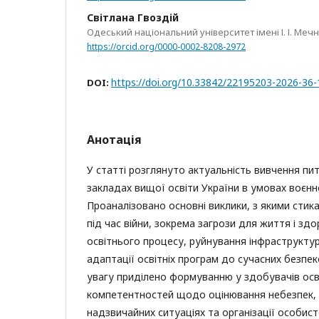
Світлана Гвоздій
Одеський національний університет імені І. І. Меч
https://orcid.org/0000-0002-8208-2972
https://doi.org/10.33842/22195203-2026-36
DOI:
Анотація
У статті розглянуто актуальність вивчення пит
закладах вищої освіти України в умовах воєнн
Проаналізовано основні виклики, з якими стик
під час війни, зокрема загрози для життя і здо
освітнього процесу, руйнування інфраструктур
адаптації освітніх програм до сучасних безпек
увагу приділено формуванню у здобувачів осв
компетентностей щодо оцінювання небезпек, 
надзвичайних ситуаціях та організації особист