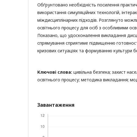
Обґрунтовано необхідність посилення практич
використання симуляційних технологій, інтерак
міждисциплінарних підходів. Розглянуто можли
освітнього процесу для осіб з особливими осв
Показано, що удосконалення викладання дисц
спрямування сприятиме підвищенню готовності
кризових ситуаціях та формуванню культури без
Ключові слова:
цивільна безпека; захист насе
освітнього процесу; методика викладання; мо
Завантаження