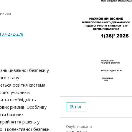
никова
-137-272-278
ань цивільної безпеки у
ого стану.
ається освітня система
ров’я учасників
и та необхідність
ових ризиків. Особливу
PDF
іти базових
прийняття рішень у
Опубліковано
ої і колективної безпеки.