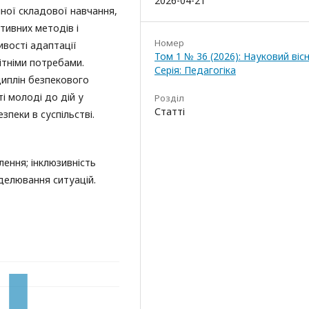
2026-04-21
ної складової навчання,
тивних методів і
Номер
вості адаптації
Том 1 № 36 (2026): Науковий вісн
ітніми потребами.
Серія: Педагогіка
иплін безпекового
 молоді до дій у
Розділ
Статті
пеки в суспільстві.
лення; інклюзивність
делювання ситуацій.