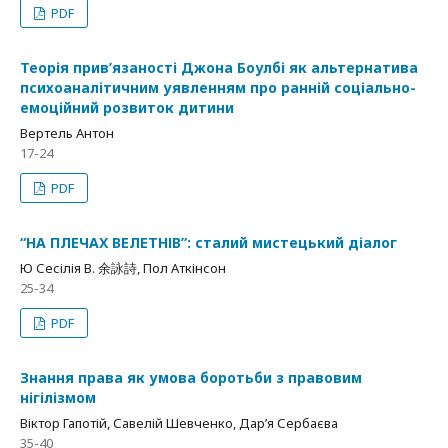
PDF
Теорія прив’язаності Джона Боулбі як альтернатива
психоаналітичним уявленням про ранній соціально-
емоційний розвиток дитини
Вертель Антон
17-24
PDF
“НА ПЛЕЧАХ ВЕЛЕТНІВ”: сталий мистецький діалог
Ю Сесілія В. 余詠詩, Пол Аткінсон
25-34
PDF
Знання права як умова боротьби з правовим
нігілізмом
Віктор Гапотій, Савелій Шевченко, Дар’я Сербаєва
35-40