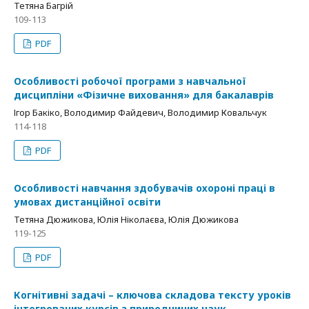
Тетяна Багрій
109-113
PDF
Особливості робочої програми з навчальної
дисципліни «Фізичне виховання» для бакалаврів
Ігор Бакіко, Володимир Файдевич, Володимир Ковальчук
114-118
PDF
Особливості навчання здобувачів охороні праці в
умовах дистанційної освіти
Тетяна Дюжикова, Юлія Ніколаєва, Юлія Дюжикова
119-125
PDF
Когнітивні задачі – ключова складова тексту уроків
інтегрованих курсів з природничих наук