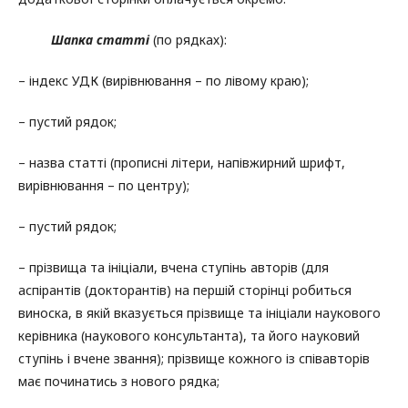
Шапка статті
(по рядках):
– індекс УДК (вирівнювання – по лівому краю);
– пустий рядок;
– назва статті (прописні літери, напівжирний шрифт,
вирівнювання – по центру);
– пустий рядок;
– прізвища та ініціали, вчена ступінь авторів (для
аспірантів (докторантів) на першій сторінці робиться
виноска, в якій вказується прізвище та ініціали наукового
керівника (наукового консультанта), та його науковий
ступінь і вчене звання); прізвище кожного із співавторів
має починатись з нового рядка;