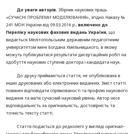
До уваги авторів.
Збірник наукових праць
«СУЧАСНІ ПРОБЛЕМИ МОДЕЛЮВАННЯ», згідно Наказу №
241 МОН України від 09.03.2016 р.,
включено до
Переліку наукових фахових видань України
, що
видається Мелітопольським державним педагогічним
університетом імені Богдана Хмельницького, в якому
можуть публікуватися результати дисертаційних робіт на
здобуття наукових ступенів доктора і кандидата наук.
До друку приймаються стаття, не опублікована в
інших друкованих або електронних виданнях. Зміст статті
повинен відповідати спрямованості та профілю наукового
видання та мати сучасний науковий рівень. Автор несе
відповідальність за оригінальність, достовірність та
точність тексту статті.
Стаття подається до редколегії у вигляді оригінал–
макету для безнабірного друку. Електронний варіант статі