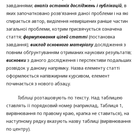
завданнями;
аналіз останніх досліджень і публікацій
, в
яких започатковано розв'язання даної проблеми і на які
спирається автор, виділення невирішених раніше частин
загальної проблеми, котрим присвячується означена
стаття;
формулювання цілей статті
(постановка
завдання);
виклад основного матеріалу
дослідження з
повним обґрунтуванням отриманих наукових результатів;
висновки
з даного дослідження і перспективи подальших
розвідок у даному напрямку. Назва елементу статті
оформлюється напівжирним курсивом, елемент
починається з нового абзацу.
Таблиці
розташовують по тексту. Над таблицею
ставлять її порядковий номер (наприклад, Таблиця 1,
вирівнювання по правому краю, крапка не ставиться), на
наступному рядку вказують назву таблиці (вирівнювання
по центру).