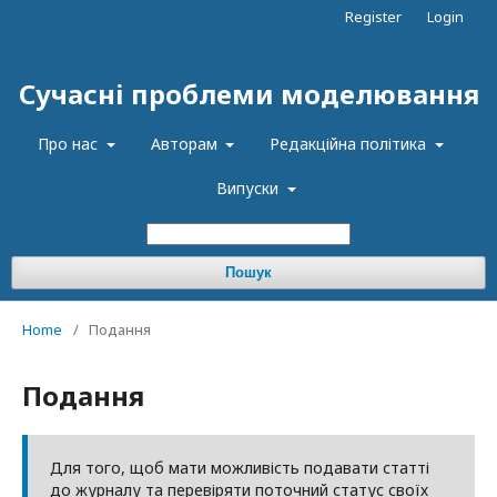
Register
Login
Сучасні проблеми моделювання
Про нас
Авторам
Редакційна політика
Випуски
Пошук
Home
/
Подання
Подання
Для того, щоб мати можливість подавати статті
до журналу та перевіряти поточний статус своїх