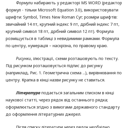
Формули
набирають у редакторі MS WORD (редактор
формул - тільки Microsoft Equation 3.0), використовувати
шрифти: Symbol, Times New Roman Cyr; розміри шрифтів:
звичайний 14 пт, крупний індекс 9 пт, дрібний індекс 7 пт,
крупний символ 18 пт, дрібний символ 12 пт). Формула
розміщується в таблиці з невидимими рамками. Формула
по центру, нумерація – наскрізна, по правому краю.
Рисунки
, ілюстрації, схеми розташовують по тексту.
Під рисунком розташовується підпис до рисунку
(наприклад, Рис. 1. Геометрична схема ...), вирівнювання по
центру. Крапка в кінці назви рисунку не ставиться.
Література
подається загальним списком в кінці
наукової статті, через рядок від останнього рядка;
оформлюється згідно з вимогами державного стандарту
до оформлення літературних джерел.
Після списку літератури через рядок необхідно