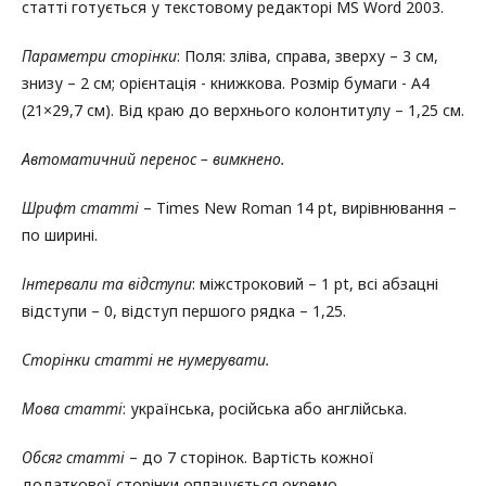
статті готується у текстовому редакторі MS Word 2003.
Параметри сторінки
: Поля: зліва, справа, зверху – 3 см,
знизу – 2 см; орієнтація - книжкова. Розмір бумаги - А4
(21×29,7 см). Від краю до верхнього колонтитулу – 1,25 см.
Автоматичний перенос – вимкнено.
Шрифт статті
– Times New Roman 14 pt, вирівнювання –
по ширині.
Інтервали та відступи
: міжстроковий – 1 pt, всі абзацні
відступи – 0, відступ першого рядка – 1,25.
Сторінки статті не нумерувати.
Мова статті
: українська, російська або англійська.
Обсяг статті
– до 7 сторінок. Вартість кожної
додаткової сторінки оплачується окремо.