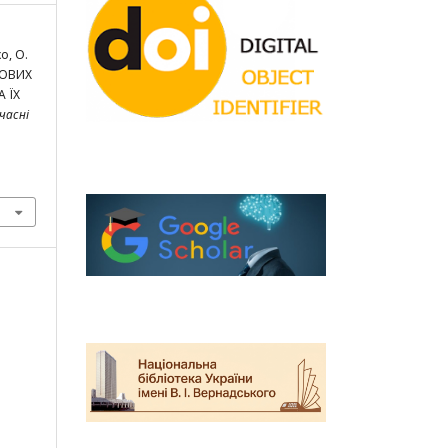
о, О.
ГОВИХ
 ЇХ
часні