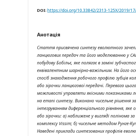
https://doi.org/10.33842/2313-125X/2019/17
DOI:
Анотація
Стаття присвячена синтезу еволютного зачепл
ланцюгових передач та його моделюванню у CA
побудову Бобільє, яке полягає в заміні зубчасто
еквівалентним шарнірно-важільним. На його ос
спосіб знаходження робочого профілю зубців кол
або зірочки ланцюгової передачі. Перевага цього
можливості управляти якісними показниками л
на етапі синтезу. Виконано чисельне рішення з
інтегруванням диференціального рівняння, яке о
або зірочки: а) наближене у вигляді полінома 
комплексу Vissim; б) чисельне методом Рунге-К
Наведені приклади синтезованих профілів евол