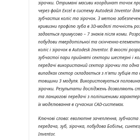
зірочки. Отримані масиви координат точок про
через файл Excel в систему Autodesk Inventor дл
зубчастих коліс та зірочок. З метою забезпечен
кривизни профілю зуба в 3D-моделі точність ро
задається примусово – 7 знаків після коми. Роз
побудови твердотільної та скінченно-елементн
коліс і зірочок в Autodesk Inventor. В якості роз
зубчастої пари прийняті сектори шестерні і ко
передачі використаний сектор зірочки та одна 
випадках сектор складається з п'яти зубців та
товщини 3 модуля. Використовується половин
зірочки. Результати досліджень дозволяють с
та ланцюгові передачі з поліпшеними характ
їх моделювання в сучасних CAD-системах.
Ключові слова: еволютне зачеплення, зубчаста
передача, зуб, зірочка, побудова Бобільє, синте
Inventor.