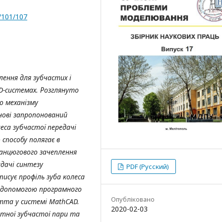
/101/107
ення для зубчастих і
D-системах. Розглянуто
го механізму
нові запропонований
еса зубчастої передачі
 способу полягає в
анцюгового зачеплення
адачі синтезу
PDF (Русский)
писує профіль зуба колеса
за допомогою програмного
Опубліковано
утта у системі MathCAD.
2020-02-03
ютної зубчастої пари та