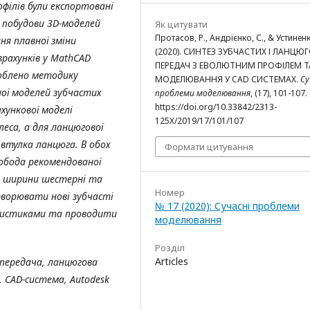
філів були експортовані
я побудови 3D-моделей
Як цитувати
Протасов, Р., Андрієнко, С., & Устиненк
ня плавної зміни
(2020). СИНТЕЗ ЗУБЧАСТИХ І ЛАНЦЮ
зрахунків у MathCAD
ПЕРЕДАЧ З ЕВОЛЮТНИМ ПРОФІЛЕМ ТА
роблено методику
МОДЕЛЮВАННЯ У CAD СИСТЕМАХ.
Су
ої моделей зубчастих
проблеми моделювання
, (17), 101-107.
https://doi.org/10.33842/2313-
рахункової моделі
125X/2019/17/101/107
леса, а для ланцюгової
втулка ланцюга. В обох
Формати цитування
 обода рекомендованої
а ширини шестерні та
Номер
творювати нові зубчасті
№ 17 (2020): Сучасні проблеми
еристиками та проводити
моделювання
Розділ
Articles
 передача, ланцюгова
з, CAD-система, Autodesk