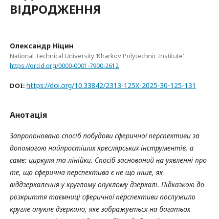
ВІДРОДЖЕННЯ
Олександр Ніцин
National Technical University ‘Kharkov Polytechnic Institute’
https://orcid.org/0000-0001-7900-2612
https://doi.org/10.33842/2313-125X-2025-30-125-131
DOI:
Анотація
Запропоновано спосіб побудови сферичної перспективи за
допомогою найпростіших креслярських інструментів, а
саме: циркуля та лінійки. Спосіб заснований на уявленні про
те, що сферична перспектива є не що інше, як
віддзеркалення у круглому опуклому дзеркалі. Підказкою до
розкриття таємниці сферичної перспективи послужило
кругле опукле дзеркало, яке зображується на багатьох