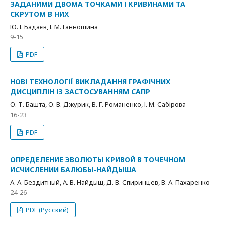
ЗАДАНИМИ ДВОМА ТОЧКАМИ І КРИВИНАМИ ТА
СКРУТОМ В НИХ
Ю. І. Бадаєв, І. М. Ганношина
9-15
PDF
НОВІ ТЕХНОЛОГІЇ ВИКЛАДАННЯ ГРАФІЧНИХ
ДИСЦИПЛІН ІЗ ЗАСТОСУВАННЯМ САПР
О. Т. Башта, О. В. Джурик, В. Г. Романенко, І. М. Сабірова
16-23
PDF
ОПРЕДЕЛЕНИЕ ЭВОЛЮТЫ КРИВОЙ В ТОЧЕЧНОМ
ИСЧИСЛЕНИИ БАЛЮБЫ-НАЙДЫША
А. А. Бездитный, А. В. Найдыш, Д. В. Спиринцев, В. А. Пахаренко
24-26
PDF (Русский)