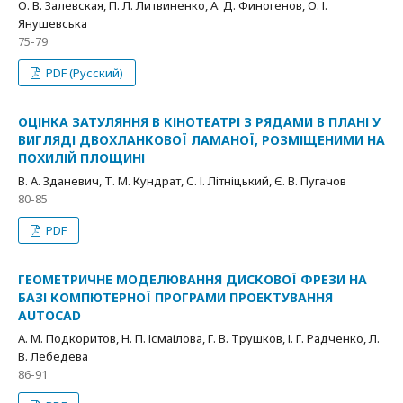
О. В. Залевская, П. Л. Литвиненко, А. Д. Финогенов, О. І.
Янушевська
75-79
PDF (Русский)
ОЦІНКА ЗАТУЛЯННЯ В КІНОТЕАТРІ З РЯДАМИ В ПЛАНІ У
ВИГЛЯДІ ДВОХЛАНКОВОЇ ЛАМАНОЇ, РОЗМІЩЕНИМИ НА
ПОХИЛІЙ ПЛОЩИНІ
В. А. Зданевич, Т. М. Кундрат, С. І. Літніцький, Є. В. Пугачов
80-85
PDF
ГЕОМЕТРИЧНЕ МОДЕЛЮВАННЯ ДИСКОВОЇ ФРЕЗИ НА
БАЗІ КОМПЮТЕРНОЇ ПРОГРАМИ ПРОЕКТУВАННЯ
AUTOCAD
А. М. Подкоритов, Н. П. Ісмаілова, Г. В. Трушков, І. Г. Радченко, Л.
В. Лебедева
86-91