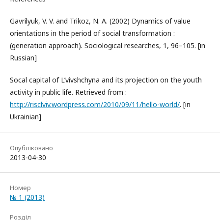
Gavrilyuk, V. V. and Trikoz, N. А. (2002) Dynamics of value
orientations in the period of social transformation :
(generation approach). Sociological researches, 1, 96–105. [in
Russian]
Socal capital of L’vivshchyna and its projection on the youth
activity in public life. Retrieved from :
http://risclviv.wordpress.com/2010/09/11/hello-world/
. [in
Ukrainian]
Опубліковано
2013-04-30
Номер
№ 1 (2013)
Розділ