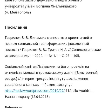
Мелітопольського державного педагогічного
університету імені Богдана Хмельницького
(м. Мелітополь)
Посилання
Гаврилюк В. В. Динамика ценностных ориента-ций в
период социальной трансформации : (поколенный
подход) / Гаврилюк В. В., Трикоз Н. А. // Социологические
исследования. –– 2002. –– № 1. –– С. 96––105.
Соціальний капітал Львівщини та його проекція на
активність молоді в громадському жит-ті [Електронний
ресурс] // Інтернет-ресурс Інституту дослідження
соціального капітал. — Режим доступу :
http://risclviv.wordpress.com/2010/09/
11/hello-world/ —
Назва з екрану (15.04.2013).
References