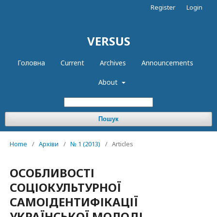
Register
Login
VERSUS
Головна
Current
Archives
Announcements
About
Пошук
Home
/
Архіви
/
№ 1 (2013)
/
Articles
ОСОБЛИВОСТІ
СОЦІОКУЛЬТУРНОЇ
САМОІДЕНТИФІКАЦІЇ
УКРАЇНСЬКОЇ МОЛОДІ