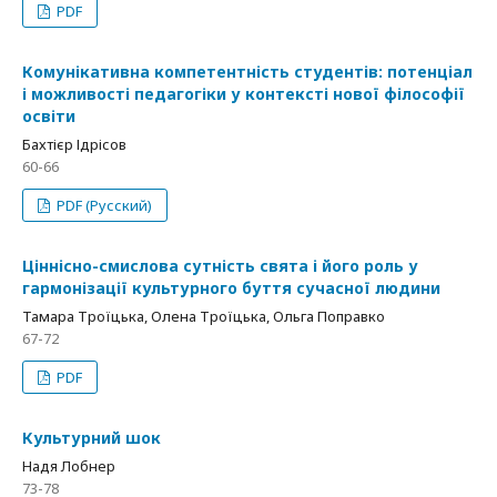
PDF
Комунікативна компетентність студентів: потенціал
і можливості педагогіки у контексті нової філософії
освіти
Бахтієр Ідрісов
60-66
PDF (Русский)
Ціннісно-смислова сутність свята і його роль у
гармонізації культурного буття сучасної людини
Тамара Троїцька, Олена Троїцька, Ольга Поправко
67-72
PDF
Культурний шок
Надя Лобнер
73-78