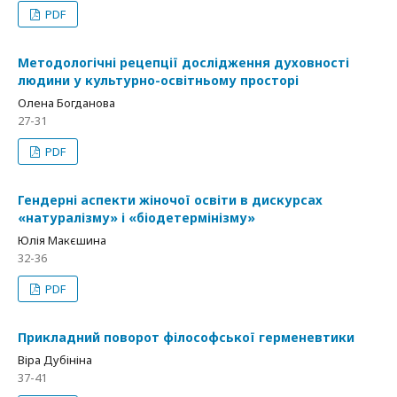
PDF
Методологічні рецепції дослідження духовності
людини у культурно-освітньому просторі
Олена Богданова
27-31
PDF
Гендерні аспекти жіночої освіти в дискурсах
«натуралізму» і «біодетермінізму»
Юлія Макєшина
32-36
PDF
Прикладний поворот філософської герменевтики
Віра Дубініна
37-41