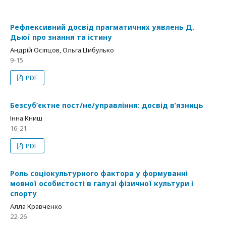
Рефлексивний досвід прагматичних уявлень Д.
Дьюї про знання та істину
Андрій Осіпцов, Ольга Цибулько
9-15
PDF
Безсуб’єктне пост/не/управління: досвід в’язниць
Інна Книш
16-21
PDF
Роль соціокультурного фактора у формуванні
мовної особистості в галузі фізичної культури і
спорту
Алла Кравченко
22-26