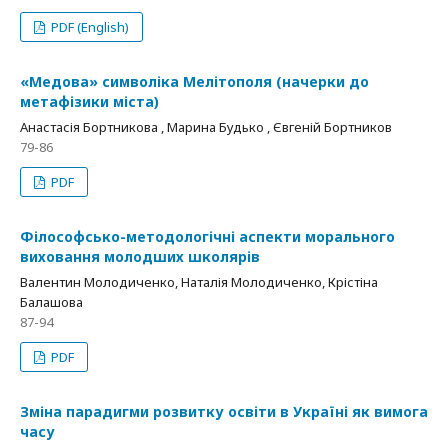
PDF (English)
«Медова» символіка Мелітополя (начерки до
метафізики міста)
Анастасія Бортникова , Марина Будько , Євгеній Бортников
79-86
PDF
Філософсько-методологічні аспекти морального
виховання молодших школярів
Валентин Молодиченко, Наталія Молодиченко, Крістіна
Балашова
87-94
PDF
Зміна парадигми розвитку освіти в Україні як вимога
часу