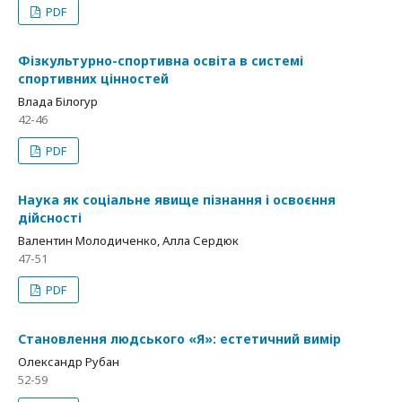
PDF
Фізкультурно-спортивна освіта в системі
спортивних цінностей
Влада Білогур
42-46
PDF
Наука як соціальне явище пізнання і освоєння
дійсності
Валентин Молодиченко, Алла Сердюк
47-51
PDF
Становлення людського «Я»: естетичний вимір
Олександр Рубан
52-59