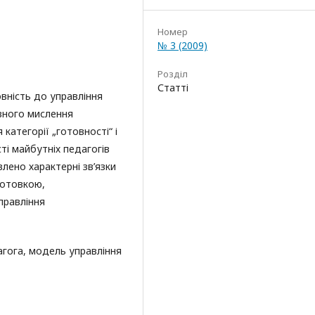
Номер
№ 3 (2009)
Розділ
Статті
овність до управління
вного мислення
категорії „готовності“ і
і майбутніх педагогів
лено характерні зв’язки
готовкою,
правління
агога, модель управління