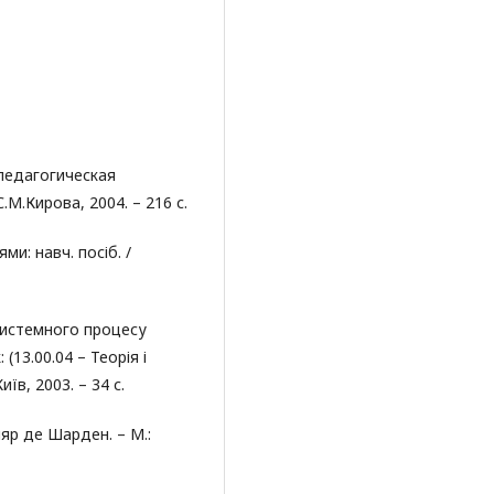
педагогическая
.М.Кирова, 2004. – 216 с.
ми: навч. посіб. /
системного процесу
13.00.04 – Теорія і
їв, 2003. – 34 с.
яр де Шарден. – М.: