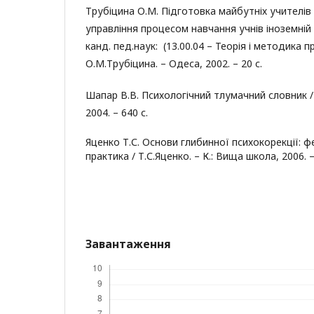
Трубіцина О.М. Підготовка майбутніх учителі
управління процесом навчання учнів іноземній
канд. пед.наук: (13.00.04 – Теорія і методика п
О.М.Трубіцина. – Одеса, 2002. – 20 с.
Шапар В.В. Психологічний тлумачний словник / 
2004. – 640 с.
Яценко Т.С. Основи глибинної психокорекції: ф
практика / Т.С.Яценко. – К.: Вища школа, 2006. –
Завантаження