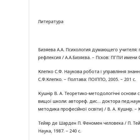
Литература
Бизяева А.А. Психология думающего учителя: 
рефлексия / А.А.Бизяєва. – Псков: ПГПИ имени С
Клепко С.Ф. Наукова робота і управління знання
С.Ф.Клепко. – Полтава: ПОІППО, 2005. – 201 с.
Кушнір В. А. Теоретико-методологічні основи 
вищої школи: автореф. дис… доктора пед.наук: (
методика професійної освіти) / В. А. Кушнір. – Ки
Тейяр де Шарден П. Феномен человека / П. Тей
Наука, 1987. – 240 с.