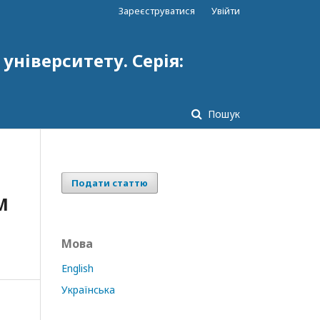
Зареєструватися
Увійти
ніверситету. Серія:
Пошук
Подати статтю
М
Мова
English
Українська