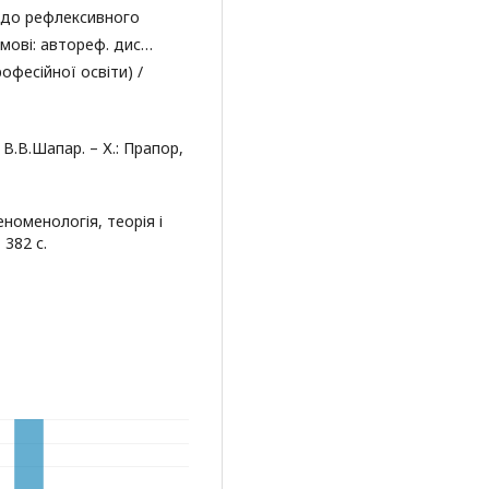
в до рефлексивного
 мові: автореф. дис…
рофесійної освіти) /
В.В.Шапар. – Х.: Прапор,
еноменологія, теорія і
 382 с.