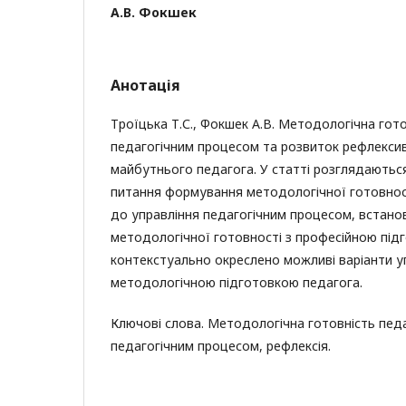
А.В. Фокшек
Анотація
Троїцька Т.С., Фокшек А.В. Методологічна гот
педагогічним процесом та розвиток рефлекси
майбутнього педагога. У статті розглядаються 
питання формування методологічної готовност
до управління педагогічним процесом, встанов
методологічної готовності з професійною під
контекстуально окреслено можливі варіанти у
методологічною підготовкою педагога.
Ключові слова. Методологічна готовність пед
педагогічним процесом, рефлексія.