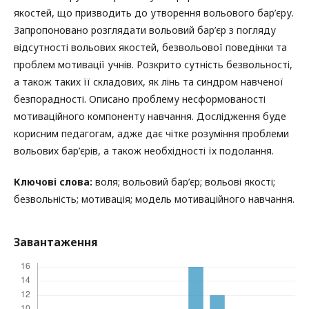
якостей, що призводить до утворення вольового бар’єру.
Запропоновано розглядати вольовий бар’єр з погляду
відсутності вольових якостей, безвольової поведінки та
проблем мотивації учнів. Розкрито сутність безвольності,
а також таких її складових, як лінь та синдром навченої
безпорадності. Описано проблему несформованості
мотиваційного компоненту навчання. Дослідження буде
корисним педагогам, адже дає чітке розуміння проблеми
вольових бар’єрів, а також необхідності їх подолання.
Ключові слова:
воля; вольовий бар’єр; вольові якості;
безвольність; мотивація; модель мотиваційного навчання.
Завантаження