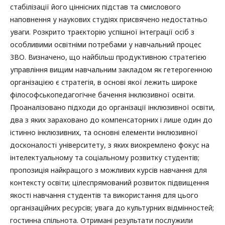
стабілізації його ціннісних підстав та смислового
наповнення у наукових студіях присвячено недостатньо
уваги. Розкрито траєкторію успішної інтеграції осіб з
особливими освітніми потребами у навчальний процес
ЗВО. Визначено, що найбільш продуктивною стратегією
управління вищим навчальним закладом як гетерогенною
організацією є стратегія, в основі якої лежить широке
філософськопедагогічне бачення інклюзивної освіти.
Проаналізовано підходи до організації інклюзивної освіти,
два з яких зараховано до компенсаторних і лише один до
істинно інклюзивних, та основні елементи інклюзивної
досконалості університету, з яких виокремлено фокус на
інтелектуальному та соціальному розвитку студентів;
пропозиція найкращого з можливих курсів навчання для
контексту освіти; цілеспрямований розвиток підвищення
якості навчання студентів та використання для цього
організаційних ресурсів; увага до культурних відмінностей;
гостинна спільнота. Отримані результати послужили