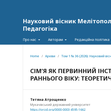
Науковий вісник Мелітополь
Педагогіка
Про нас
Авторам
Редакційна політика
Home
/
Архіви
/
Том 1 № 36 (2026): Науковий віс
СІМ’Я ЯК ПЕРВИННИЙ ІН
РАННЬОГО ВІКУ: ТЕОРЕТ
Тетяна Атрощенко
Мукачівський державний університет
https://orcid.org/0000-0003-4595-1662