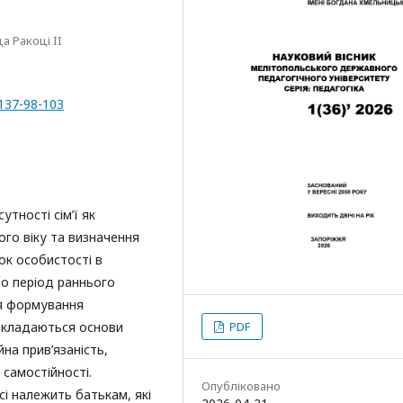
а Ракоці II
-137-98-103
тності сім’ї як
го віку та визначення
ок особистості в
що період раннього
я формування
закладаються основи
PDF
на прив’язаність,
 самостійності.
Опубліковано
і належить батькам, які