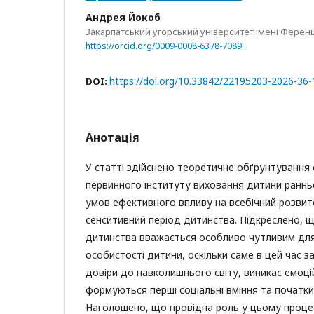
Андрея Йокоб
Закарпатський угорський університет імені Ференц
https://orcid.org/0009-0008-6378-7089
https://doi.org/10.33842/22195203-2026-36
DOI:
Анотація
У статті здійснено теоретичне обґрунтування су
первинного інституту виховання дитини ранньо
умов ефективного впливу на всебічний розвит
сенситивний період дитинства. Підкреслено, 
дитинства вважається особливо чутливим дл
особистості дитини, оскільки саме в цей час 
довіри до навколишнього світу, виникає емоцій
формуються перші соціальні вміння та початки
Наголошено, що провідна роль у цьому процес