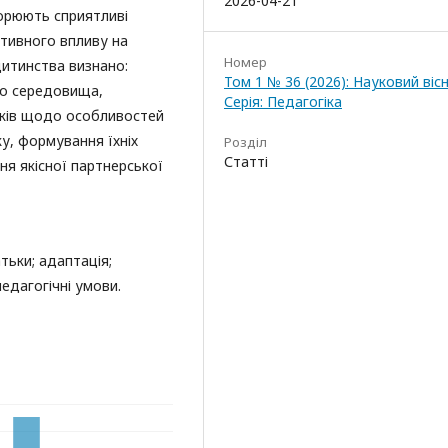
2026-04-21
орюють сприятливі
тивного впливу на
Номер
дитинства визнано:
Том 1 № 36 (2026): Науковий вісн
го середовища,
Серія: Педагогіка
ьків щодо особливостей
ку, формування їхніх
Розділ
Статті
ня якісної партнерської
атьки; адаптація;
педагогічні умови.