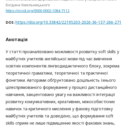
Богдана Хмельницького
https://orcid.org/0000-0002-1084-7112
https://doi.org/10.33842/22195203-2026-36-137-266-271
DOI:
Анотація
У статті проаналізовано можливості розвитку soft skills у
майбутніх учителів англійської мови під час вивчення
освітніх компонентів лінгводидактичного блоку, зокрема
теоретичної граматики, теоретичної та практичної
фонетики. Авторами обґрунтовано доцільність їхнього
цілеспрямованого формування у процесі дистанційного
навчання, закцентовано увагу на важливості інтеграції
розвитку комунікативних, креативних, міжособистісних
навичок та критичного мислення у фахову підготовку
майбутніх учителів та доведено, що формування soft
skills сприяє не лише підвищенню якості фахових знань,