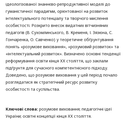
ідеологізованої знаннєво-репродуктивної моделі до
гуманістичної парадигми, орієнтованої на розвиток
інтелектуального потенціалу та творчого мислення
особистості. Розкрито внесок видатних вітчизняних
педагогів (В. Сухомлинського, В. Кременя, І. Зязюна, С.
Гончаренка, О. Савченко) у теоретичне обґрунтування
понять «розумове виховання», «розумовий розвиток» та
«інтелектуальний розвиток». Визначено основні тенденції
реформування освіти кінця ХХ століття, що заклали
підґрунтя для сучасного компетентнісного підходу.
Доведено, що розумове виховання у цей період почало
розглядатися як стратегічний ресурс розвитку
особистості та суспільства.
Ключові слова:
розумове виховання; педагогічні ідеї
України; освітні концепції кінця ХХ століття.