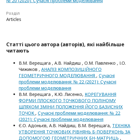
№ 20 (2020): Сучасні проблеми моделювання
Розділ
Articles
Статті цього автора (авторів), які найбільше
читають
В.М. Верещага , А.В. Найдиш , О.М. Павленко , І.О.
Чижиков ,
АНАЛІЗ КОМПОЗИЦІЙНОГО
ГЕОМЕТРИЧНОГО МОДЕЛЮВАННЯ
,
Сучасні
проблеми моделювання: № 22 (2021): Сучасні
проблеми моделювання
В.М. Верещага , К.Ю. Лисенко,
КОРЕГУВАННЯ
ФОРМИ ПЛОСКОГО ТОЧКОВОГО ПОЛІНОМУ
ШЛЯХОМ ЗМІНИ ПОЛОЖЕННЯ ЙОГО БАЗИСНИХ
ТОЧОК
,
Сучасні проблеми моделювання: № 22
(2021): Сучасні проблеми моделювання
Є.О. Адоньєв, А.В. Найдиш, В.М. Верещага,
ТЕХНІКА
УТВОРЕННЯ ТОЧКОВИХ РІВНЯНЬ Б-ПОВЕРХОНЬ ЗА
ДОПОМОГОЮ ГЕОМЕТРИЧНИХ БН-МАТРИЦЬ
,