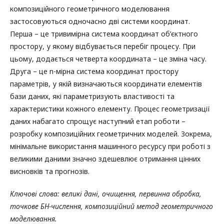
композиційного геометричного моделювання
застосовуються одночасно дві системи координат.
Перша – це тривимірна система координат об’єктного
простору, у якому відбувається перебіг процесу. При
цьому, додається четверта координата – це зміна часу.
Друга – це n-мірна система координат простору
параметрів, у якій визначаються координати елементів
бази даних, які параметризують властивості та
характеристики кожного елементу. Процес геометризації
даних набагато спрощує наступний етап роботи –
розробку композиційних геометричних моделей. Зокрема,
мінімальне використання машинного ресурсу при роботі з
великими даними значно здешевлює отримання цінних
висновків та прогнозів.
Ключові слова: великі дані, очищення, первинна обробка,
точкове БН-числення, композиційн
ий
метод геометричного
моделювання
.