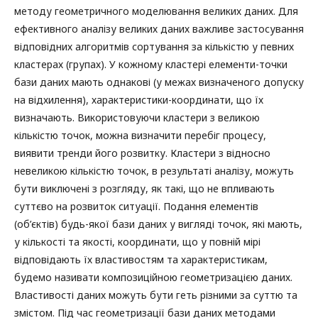
методу геометричного моделювання великих даних. Для
ефективного аналізу великих даних важливе застосування
відповідних алгоритмів сортування за кількістю у певних
кластерах (групах). У кожному кластері елементи-точки
бази даних мають однакові (у межах визначеного допуску
на відхилення), характеристики-координати, що їх
визначають. Використовуючи кластери з великою
кількістю точок, можна визначити перебіг процесу,
виявити тренди його розвитку. Кластери з відносно
невеликою кількістю точок, в результаті аналізу, можуть
бути виключені з розгляду, як такі, що не впливають
суттєво на розвиток ситуації. Подання елементів
(об’єктів) будь-якої бази даних у вигляді точок, які мають,
у кількості та якості, координати, що у повній мірі
відповідають їх властивостям та характеристикам,
будемо називати композиційною геометризацією даних.
Властивості даних можуть бути геть різними за суттю та
змістом. Під час геометризації бази даних методами