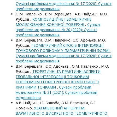
Сучасні проблеми моделювання: № 17 (2020): Сучасні
проблеми моделювання
О.М. Павленко , В.М. Верещага , А.В. Найдиш , М.О.
Рубцов ,
КОМПОЗИЦІЙНЕ ГЕОМЕТРИЧНЕ
МОДЕЛЮВАННЯ КОНІЧНОЇ ПОВЕРХНІ
,
Сучасні
проблеми моделювання: № 20 (2020): Сучасні
проблеми моделювання
В.М. Верещага, О.М. Павленко, Є.О. Адоньєв, М.О.
Рубцов,
ГЕОМЕТРИЧНИЙ СПОСІБ ІНТЕРПОЛЯЦІЇ
ТОЧКОВОГО ПОЛІНОМУ У ПАРАМЕТРИЧНІЙ ФОРМІ
,
Сучасні проблеми моделювання: № 17 (2020): Сучасні
проблеми моделювання
В.М. Верещага , Є.О. Адоньєв , О.М. Павленко , М.О.
Рубцов ,
ТЕОРЕТИЧНІ ТА ПРАКТИЧНІ АСПЕКТИ
ГЛОБАЛЬНОЇ ІНТЕРПОЛЯЦІЇ ТОЧКОВИМ
ПОЛІНОМОМ ГЕОМЕТРИЧНОЇ КОМПОЗИЦІЇ З
КРАТНИМИ ТОЧКАМИ
,
Сучасні проблеми
моделювання: № 21 (2021): Сучасні проблеми
моделювання
А.В. Найдиш, І.Г. Балюба, В.М. Верещага, В.Г.
Фоменко,
УЗАГАЛЬНЕНИЙ АЛГОРИТМ
ВАРІАТИВНОГО ДИСКРЕТНОГО ГЕОМЕТРИЧНОГО