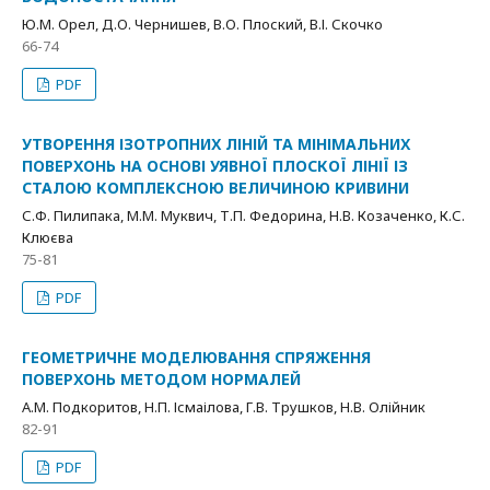
Ю.М. Орел, Д.О. Чернишев, В.О. Плоский, В.І. Скочко
66-74
PDF
УТВОРЕННЯ ІЗОТРОПНИХ ЛІНІЙ ТА МІНІМАЛЬНИХ
ПОВЕРХОНЬ НА ОСНОВІ УЯВНОЇ ПЛОСКОЇ ЛІНІЇ ІЗ
СТАЛОЮ КОМПЛЕКСНОЮ ВЕЛИЧИНОЮ КРИВИНИ
С.Ф. Пилипака, М.М. Муквич, Т.П. Федорина, Н.В. Козаченко, К.С.
Клюєва
75-81
PDF
ГЕОМЕТРИЧНЕ МОДЕЛЮВАННЯ СПРЯЖЕННЯ
ПОВЕРХОНЬ МЕТОДОМ НОРМАЛЕЙ
А.М. Подкоритов, Н.П. Ісмаілова, Г.В. Трушков, Н.В. Олійник
82-91
PDF