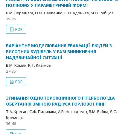
ПОЛІНОМУ У ПАРАМЕТРИЧНІЙ ФОРМІ
В.М. Верещага, О.М. Павленко, Є.О. Адоньєв, М.О. Рубцов
15-26
PDF
ВАРІАНТНЕ МОДЕЛЮВАННЯ ЕВАКУАЦІЇ ЛЮДЕЙ З
ВИСОТНИХ БУДІВЕЛЬ У РАЗІ ВИНИКНЕННЯ
НАДЗВИЧАЙНОЇ СИТУАЦІЇ
В.М. Комяк, К.Т. Кязімов
27-35
PDF
ЗГИНАННЯ ОДНОПОРОЖНИННОГО ГІПЕРБОЛОЇДА
ОБЕРТАННЯ ЗМІНОЮ РАДІУСА ГОРЛОВОЇ ЛІНІЇ
Т.А. Кресан, С.Ф. Пилипака, А.В. Несвідомін, В.М. Бабка, Я.С.
Кремець
36-46