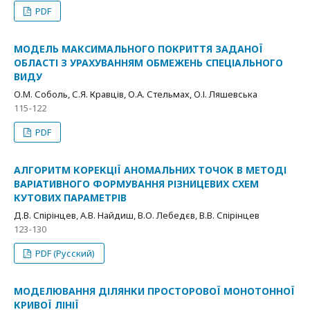
PDF
МОДЕЛЬ МАКСИМАЛЬНОГО ПОКРИТТЯ ЗАДАНОЇ
ОБЛАСТІ З УРАХУВАННЯМ ОБМЕЖЕНЬ СПЕЦІАЛЬНОГО
ВИДУ
О.М. Соболь, С.Я. Кравців, О.А. Стельмах, О.І. Ляшевська
115-122
PDF
АЛГОРИТМ КОРЕКЦІЇ АНОМАЛЬНИХ ТОЧОК В МЕТОДІ
ВАРІАТИВНОГО ФОРМУВАННЯ РІЗНИЦЕВИХ СХЕМ
КУТОВИХ ПАРАМЕТРІВ
Д.В. Спірінцев, А.В. Найдиш, В.О. Лебедєв, В.В. Спірінцев
123-130
PDF (Русский)
МОДЕЛЮВАННЯ ДІЛЯНКИ ПРОСТОРОВОЇ МОНОТОННОЇ
КРИВОЇ ЛІНІЇ