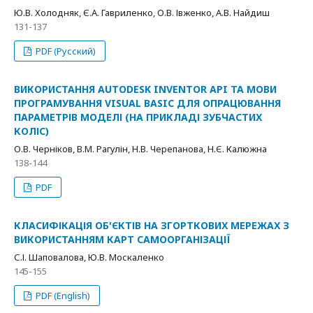
Ю.В. Холодняк, Є.А. Гавриленко, О.В. Івженко, А.В. Найдиш
131-137
PDF (Русский)
ВИКОРИСТАННЯ AUTODESK INVENTOR API ТА МОВИ
ПРОГРАМУВАННЯ VISUAL BASIC ДЛЯ ОПРАЦЮВАННЯ
ПАРАМЕТРІВ МОДЕЛІ (НА ПРИКЛАДІ ЗУБЧАСТИХ
КОЛІС)
О.В. Черніков, В.М. Рагулін, Н.В. Черепанова, Н.Є. Калюжна
138-144
PDF
КЛАСИФІКАЦІЯ ОБ'ЄКТІВ НА ЗГОРТКОВИХ МЕРЕЖАХ З
ВИКОРИСТАННЯМ КАРТ САМООРГАНІЗАЦІЇ
С.І. Шаповалова, Ю.В. Москаленко
145-155
PDF (English)