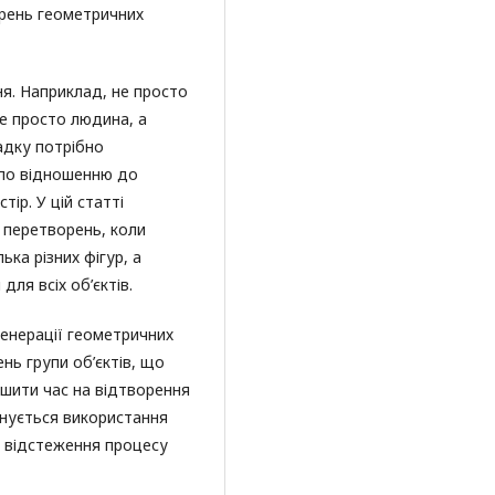
орень геометричних
ня. Наприклад, не просто
не просто людина, а
адку потрібно
 по відношенню до
тір. У цій статті
 перетворень, коли
ька різних фігур, а
ля всіх об’єктів.
енерації геометричних
нь групи об’єктів, що
шити час на відтворення
онується використання
о відстеження процесу