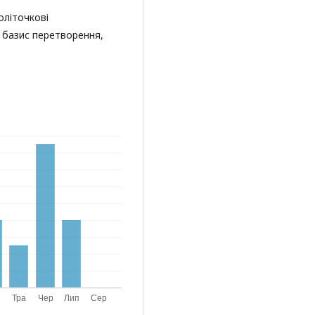
оліточкові
 базис перетворення,