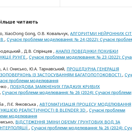
йбільше читають
ко, XiaoDong Gong, О.В. Ковальчук,
АЛГОРИТМИ НЕЙРОННИХ СІ
ІВ
,
Сучасні проблеми моделювання: № 24 (2022): Сучасні пробле
родецький , Д.В. Спірінцев ,
АНАЛІЗ ПОВЕДІНКИ ПОХИБКИ
НКЦІЇ РУНГЕ
,
Сучасні проблеми моделювання: № 23 (2022): Суча
, А.І. Онисько, Ю.А. Тарнавський,
ПРОЦЕДУРНА ГЕНЕРАЦІЯ
ІЗОПОВЕРХОНЬ ІЗ ЗАСТОСУВАННЯМ БАГАТОПОТОКОВОСТІ
,
Суч
часні проблеми моделювання
нко ,
ПОБУДОВА ЗАМКНЕНИХ ГЛАДКИХ КРИВИХ
,
Сучасні проблеми моделювання: № 26 (2024): Сучасні проблеми
а , Л.Є. Янковська ,
АВТОМАТИЗАЦІЯ ПРОЦЕСУ МОДЕЛЮВАННЯ
НКЦІЄЮ РЕАЛІСТИЧНОСТІ В BLENDER 3D
,
Сучасні проблеми
блеми моделювання
Онисько,
ВІДСТЕЖЕННЯ ЗМІНИ ОБ’ЄМУ ГРУНТОВИХ ВОД ЗА
НТЕРПОЛЯЦІЇ
,
Сучасні проблеми моделювання: № 26 (2024): Суч