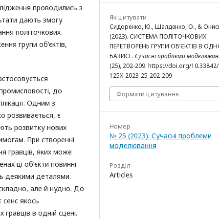
слідження проводились з
Як цитувати
льтати дають змогу
Сидоренко, Ю., Шалденко, О., & Онись
ання політочкових
(2023). СИСТЕМА ПОЛІТОЧКОВИХ
ння групи об’єктів,
ПЕРЕТВОРЕНЬ ГРУПИ ОБ’ЄКТІВ В ОД
БАЗИСІ .
Сучасні проблеми моделюван
(25), 202-209. https://doi.org/10.33842
125X-2023-25-202-209
застосовується
 промисловості, до
Формати цитування
лікації. Одним з
ко розвивається, є
Номер
ають розвитку нових
№ 25 (2023): Сучасні проблеми
вимогам. При створенні
моделювання
ня гравців, яких може
енах ці об’єкти повинні
Розділ
Articles
сь деякими деталями.
складно, але й нудно. До
є сенс якось
гравців в одній сцені.