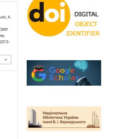
ко, А.
НОМУ
ня
,
/2313-