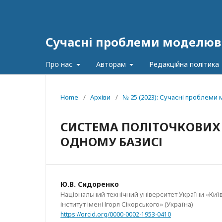
Сучасні проблеми моделюв
Про нас
Авторам
Редакційна політика
Home
/
Архіви
/
№ 25 (2023): Сучасні проблем
СИСТЕМА ПОЛІТОЧКОВИХ П
ОДНОМУ БАЗИСІ
Ю.В. Сидоренко
Національний технічний університет України «Киї
інститут імені Ігоря Сікорського» (Україна)
https://orcid.org/0000-0002-1953-0410