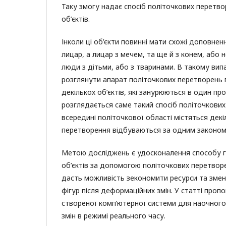
Таку змогу надає спосіб політочкових перетв
об’єктів.
Інколи ці об’єкти повинні мати схожі доповнен
лицар, а лицар з мечем, та ще й з конем, або 
люди з дітьми, або з тваринами. В такому вип
розглянути апарат політочкових перетворень
декількох об’єктів, які занурюються в один прос
розглядається саме такий спосіб політочкових
всередині політочкової області містяться декіл
перетворення відбуваються за одним законом д
Метою досліджень є удосконалення способу г
об’єктів за допомогою політочкових перетворе
дасть можливість зекономити ресурси та змен
фігур після деформаційних змін. У статті проп
створеної комп’ютерної системи для наочног
змін в режимі реального часу.