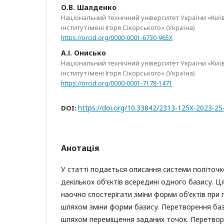
О.В. Шалденко
Національний технічний університет України «Киї
інститут імені Ігоря Сікорського» (Україна)
https://orcid.org/0000-0001-6730-965X
А.І. Онисько
Національний технічний університет України «Киї
інститут імені Ігоря Сікорського» (Україна)
https://orcid.org/0000-0001-7178-1471
https://doi.org/10.33842/2313-125X-2023-25
DOI:
Анотація
У статті подається описання системи політоч
декількох об’єктів всередині одного базису. 
наочно спостерігати зміни форми об’єктів при
шляхом зміни форми базису. Перетворення ба
шляхом переміщення заданих точок. Перетвор