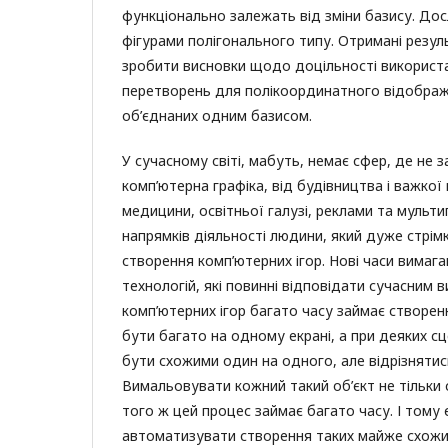
функціонально залежать від зміни базису. До
фігурами полігонального типу. Отримані резу
зробити висновки щодо доцільності використ
перетворень для полікоординатного відображе
об’єднаних одним базисом.
У сучасному світі, мабуть, немає сфер, де не 
комп’ютерна графіка, від будівництва і важкої
медицини, освітньої галузі, реклами та мультип
напрямків діяльності людини, який дуже стрім
створення комп’ютерних ігор. Нові часи вимаг
технологій, які повинні відповідати сучасним 
комп’ютерних ігор багато часу займає створен
бути багато на одному екрані, а при деяких сц
бути схожими один на одного, але відрізняти
Вимальовувати кожний такий об’єкт не тільки 
того ж цей процес займає багато часу. І тому 
автоматизувати створення таких майже схожих 