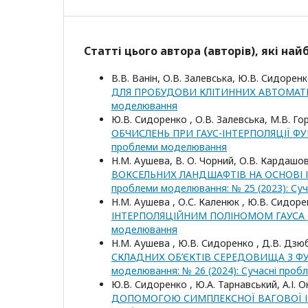
Статті цього автора (авторів), які на
В.В. Ванін, О.В. Залевська, Ю.В. Сидорен
ДЛЯ ПРОБУДОВИ КЛІТИННИХ АВТОМАТ
моделювання
Ю.В. Сидоренко , О.В. Залевська, М.В. Го
ОБЧИСЛЕНЬ ПРИ ГАУС-ІНТЕРПОЛЯЦІЇ ФУ
проблеми моделювання
Н.М. Аушева, В. О. Чорний, О.В. Кардашов
ВОКСЕЛЬНИХ ЛАНДШАФТІВ НА ОСНОВІ 
проблеми моделювання: № 25 (2023): Су
Н.М. Аушева , О.С. Каленюк , Ю.В. Сидоре
ІНТЕРПОЛЯЦІЙНИМ ПОЛІНОМОМ ГАУСА
моделювання
Н.М. Аушева , Ю.В. Сидоренко , Д.В. Дзюб
СКЛАДНИХ ОБ’ЄКТІВ СЕРЕДОВИЩА З ФУ
моделювання: № 26 (2024): Сучасні про
Ю.В. Сидоренко , Ю.А. Тарнавський, А.І. 
ДОПОМОГОЮ СИМПЛЕКСНОЇ ВАГОВОЇ І