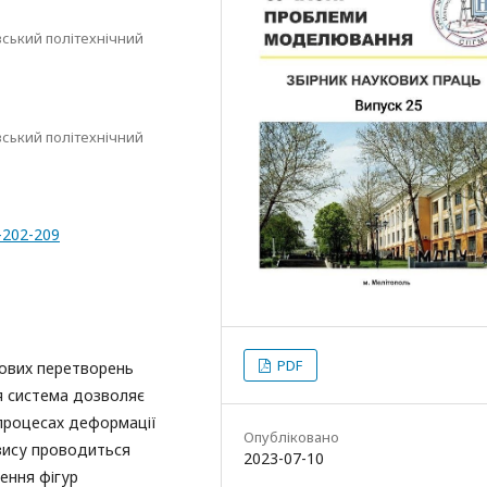
вський політехнічний
вський політехнічний
-202-209
PDF
кових перетворень
Ця система дозволяє
 процесах деформації
Опубліковано
зису проводиться
2023-07-10
ення фігур