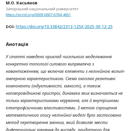
М.О. Касьянов
Запорізький національний університет
https://orcid.org/0009-0007-6764-4651
https://doi.org/10.33842/2313-125X-2025-30-12-25
DOI:
Анотація
У статті наведено приклад чисельного моделювання
конкретної топології силового випрямляча з
навантаженням, що включає елементи з нелінійною вольт-
амперною характеристикою. Схема охоплює реактивні
компоненти (індуктивності, ємності), а також
напівпровідникові пристрої, динаміка яких визначається не
тільки характеристиками керування, але й внутрішніми
електрофізичними властивостями. З метою спрощення
математичного опису нелінійної моделі було застосовано
метод перетворення змінних, який дозволяє звести
диференціальні рівняння до вигляду, придатного для