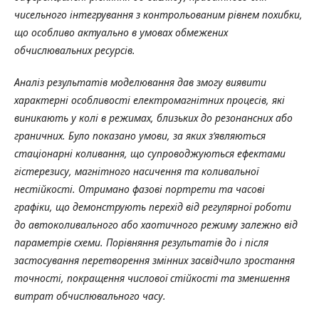
чисельного інтегрування з контрольованим рівнем похибки,
що особливо актуально в умовах обмежених
обчислювальних ресурсів.
Аналіз результатів моделювання дав змогу виявити
характерні особливості електромагнітних процесів, які
виникають у колі в режимах, близьких до резонансних або
граничних. Було показано умови, за яких з’являються
стаціонарні коливання, що супроводжуються ефектами
гістерезису, магнітного насичення та коливальної
нестійкості. Отримано фазові портрети та часові
графіки, що демонструють перехід від регулярної роботи
до автоколивального або хаотичного режиму залежно від
параметрів схеми. Порівняння результатів до і після
застосування перетворення змінних засвідчило зростання
точності, покращення числової стійкості та зменшення
витрат обчислювального часу.