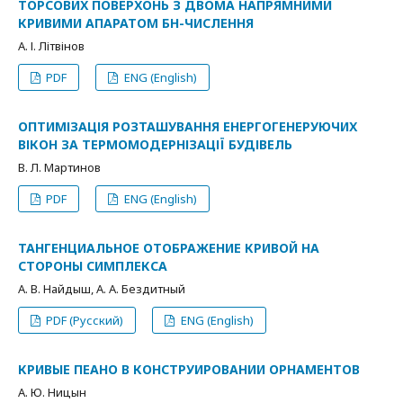
ТОРСОВИХ ПОВЕРХОНЬ З ДВОМА НАПРЯМНИМИ
КРИВИМИ АПАРАТОМ БН-ЧИСЛЕННЯ
А. І. Літвінов
PDF
ENG (English)
ОПТИМІЗАЦІЯ РОЗТАШУВАННЯ ЕНЕРГОГЕНЕРУЮЧИХ
ВІКОН ЗА ТЕРМОМОДЕРНІЗАЦІЇ БУДІВЕЛЬ
В. Л. Мартинов
PDF
ENG (English)
ТАНГЕНЦИАЛЬНОЕ ОТОБРАЖЕНИЕ КРИВОЙ НА
СТОРОНЫ СИМПЛЕКСА
А. В. Найдыш, А. А. Бездитный
PDF (Русский)
ENG (English)
КРИВЫЕ ПЕАНО В КОНСТРУИРОВАНИИ ОРНАМЕНТОВ
А. Ю. Ницын