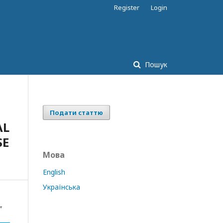
Register
Login
Пошук
Подати статтю
AL
SE
Мова
English
Українська