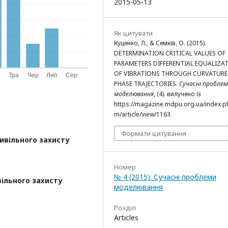
2015-05-13
Як цитувати
Куценко, Л., & Семків, О. (2015).
DETERMINATION CRITICAL VALUES OF
PARAMETERS DIFFERENTIAL EQUALIZA
OF VIBRATIONS THROUGH CURVATURE
PHASE TRAJECTORIES.
Сучасні пробле
моделювання
, (4). вилучено із
https://magazine.mdpu.org.ua/index.p
m/article/view/1163
Формати цитування
ивільного захисту
Номер
№ 4 (2015): Сучасні проблеми
ільного захисту
моделювання
Розділ
Articles