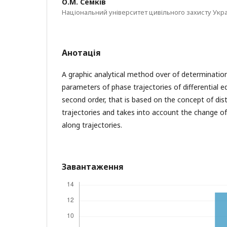
О.М. Семків
Національний університет цивільного захисту Украї
Анотація
A graphic analytical method over of determination 
parameters of phase trajectories of differential e
second order, that is based on the concept of dis
trajectories and takes into account the change of 
along trajectories.
Завантаження