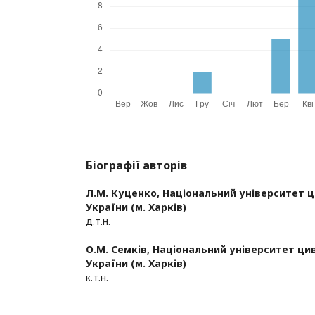
Біографії авторів
Л.М. Куценко,
Національний університет ц
України (м. Харків)
д.т.н.
О.М. Семків,
Національний університет цив
України (м. Харків)
к.т.н.