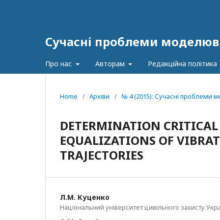
Сучасні проблеми моделюв
Про нас
Авторам
Редакційна політика
Home
/
Архіви
/
№ 4 (2015): Сучасні проблеми
DETERMINATION CRITICAL 
EQUALIZATIONS OF VIBRA
TRAJECTORIES
Л.М. Куценко
Національний університет цивільного захисту Украї