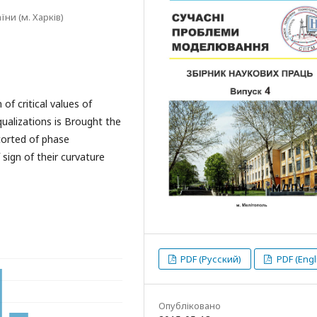
ни (м. Харків)
of critical values of
qualizations is Brought the
torted of phase
sign of their curvature
PDF (Русский)
PDF (Engl
Опубліковано