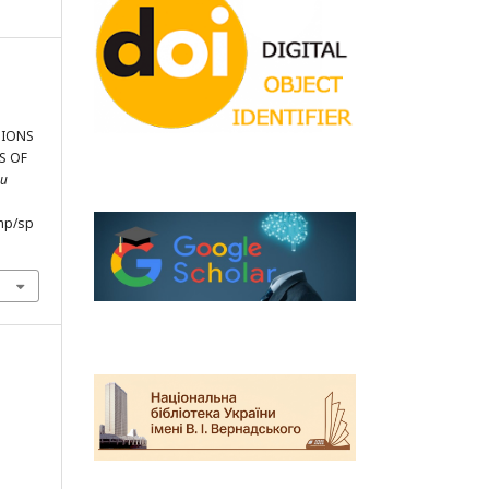
TIONS
S OF
ми
hp/sp